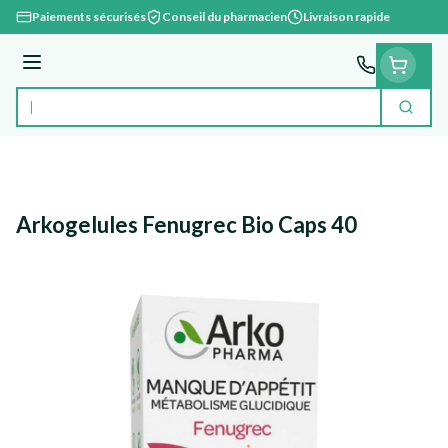
Aller au contenu
Paiements sécurisés
Conseil du pharmacien
Livraison rapide
Menu
Cherc
Rechercher
Arkogelules Fenugrec Bio Caps 40