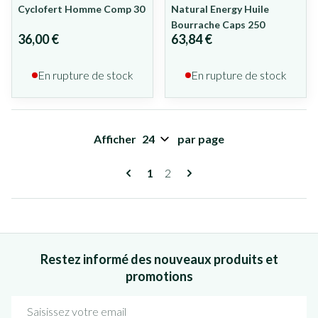
Cyclofert Homme Comp 30
Natural Energy Huile
Bourrache Caps 250
36,00 €
63,84 €
En rupture de stock
En rupture de stock
Afficher
par page
Pages
Vous lisez actuellement la page
Page
1
2
Restez informé des nouveaux produits et
promotions
Adresse mail