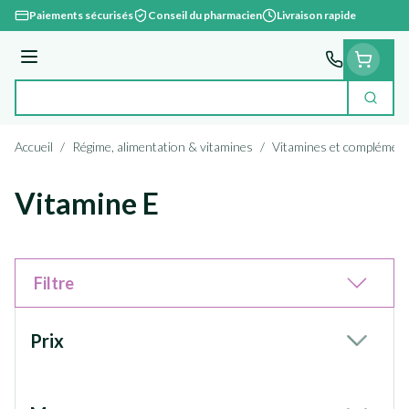
Aller au contenu
Paiements sécurisés
Conseil du pharmacien
Livraison rapide
Menu
Cherc
Rechercher
Accueil
/
Régime, alimentation & vitamines
/
Vitamines et complément
Vitamine E
Filtre
Passer à la liste des produits
Prix
filter