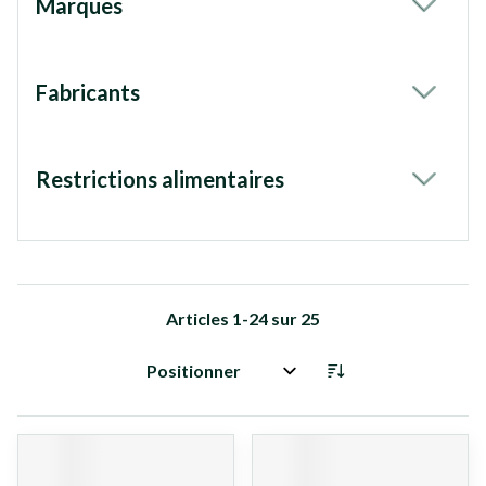
Marques
filter
Fabricants
filter
Restrictions alimentaires
filter
Articles
1
-
24
sur
25
Trier par: