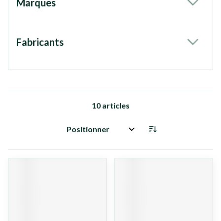
Marques
filter
Fabricants
filter
10
articles
Trier par: