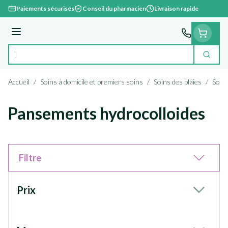
Aller au contenu
Paiements sécurisés
Conseil du pharmacien
Livraison rapide
Menu
Cherc
Rechercher
Accueil
/
Soins à domicile et premiers soins
/
Soins des plaies
/
Soins
Pansements hydrocolloides
Filtre
Passer à la liste des produits
Prix
filter