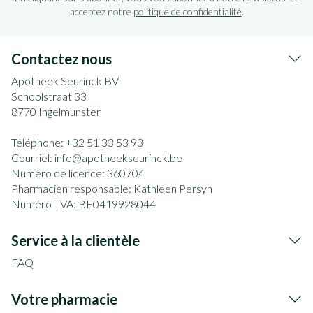
acceptez notre
politique de confidentialité
.
Contactez nous
Apotheek Seurinck BV
Schoolstraat 33
8770
Ingelmunster
Téléphone:
+32 51 33 53 93
Courriel:
info@
apotheekseurinck.be
Numéro de licence:
360704
Pharmacien responsable:
Kathleen Persyn
Numéro TVA:
BE0419928044
Service à la clientèle
FAQ
Votre pharmacie