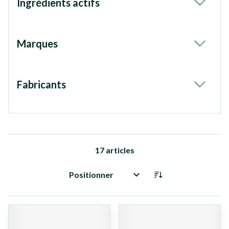
Ingrédients actifs
filter
Marques
filter
Fabricants
filter
17
articles
Trier par: