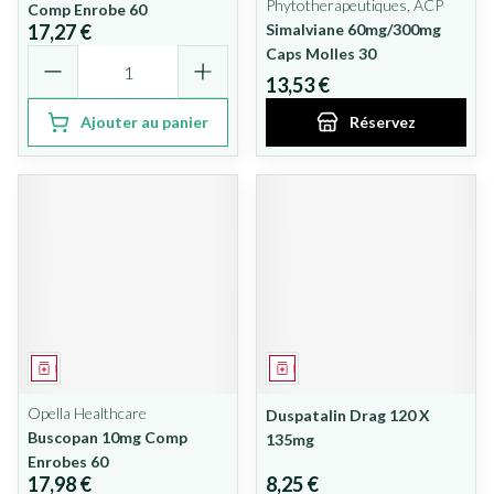
Phytotherapeutiques, ACP
Comp Enrobe 60
17,27 €
Simalviane 60mg/300mg
Quantité
Caps Molles 30
13,53 €
Ajouter au panier
Réservez
Médicament
Médicament
Opella Healthcare
Duspatalin Drag 120 X
Buscopan 10mg Comp
135mg
Enrobes 60
17,98 €
8,25 €