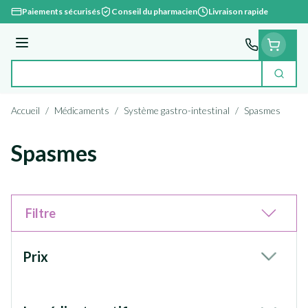
Aller au contenu
Paiements sécurisés
Conseil du pharmacien
Livraison rapide
Menu
Cherc
Rechercher
Accueil
/
Médicaments
/
Système gastro-intestinal
/
Spasmes
Spasmes
Filtre
Passer à la liste des produits
Prix
filter