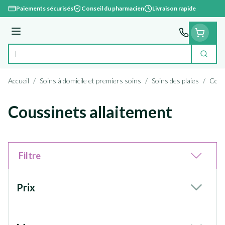
Aller au contenu
Paiements sécurisés
Conseil du pharmacien
Livraison rapide
Menu
Cherc
Rechercher
Accueil
/
Soins à domicile et premiers soins
/
Soins des plaies
/
Comp
Coussinets allaitement
Filtre
Passer à la liste des produits
Prix
filter