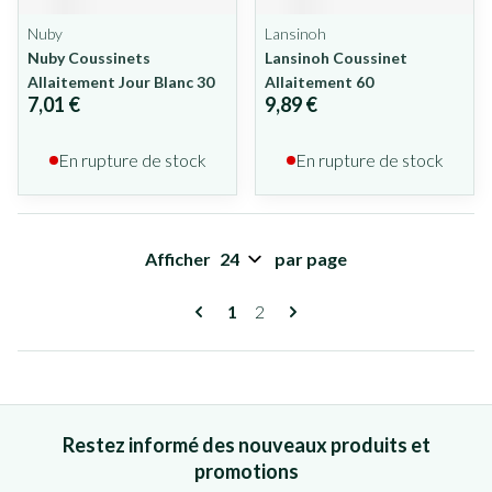
Nuby
Lansinoh
Nuby Coussinets
Lansinoh Coussinet
Allaitement Jour Blanc 30
Allaitement 60
7,01 €
9,89 €
En rupture de stock
En rupture de stock
Afficher
par page
Pages
Vous lisez actuellement la page
Page
1
2
Restez informé des nouveaux produits et
promotions