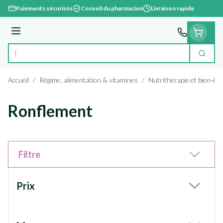
Aller au contenu
Paiements sécurisés
Conseil du pharmacien
Livraison rapide
Menu
Cherc
Rechercher
Accueil
/
Régime, alimentation & vitamines
/
Nutrithérapie et bien-êtr
Ronflement
Filtre
Passer à la liste des produits
Prix
filter