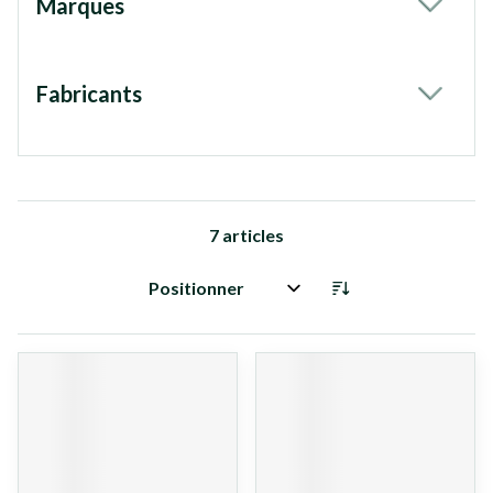
Marques
filter
Fabricants
filter
7
articles
Trier par: