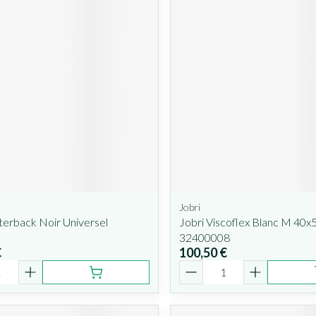
Jobri
terback Noir Universel
Jobri Viscoflex Blanc M 40
32400008
€
100,50 €
é
Quantité