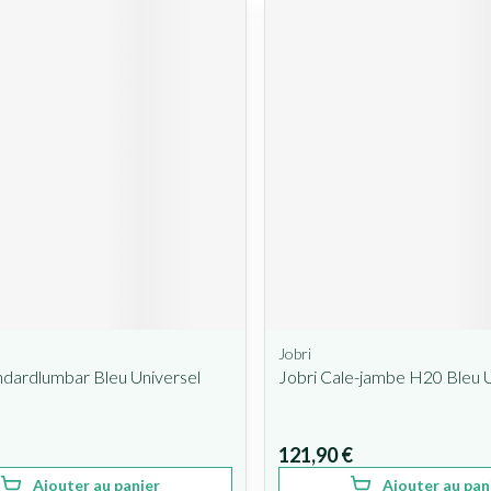
Jobri
ndardlumbar Bleu Universel
Jobri Cale-jambe H20 Bleu U
121,90 €
Ajouter au panier
Ajouter au pan