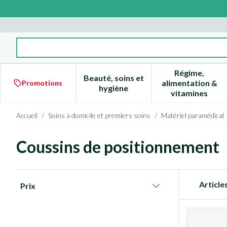
Aller au contenu
Rechercher
Régime,
Beauté, soins et
alimentation &
Promotions
Afficher le sous-menu pour la 
Afficher l
hygiène
vitamines
Accueil
/
Soins à domicile et premiers soins
/
Matériel paramédical
Coussins de positionnement
Passer à la liste des produits
Article
Prix
filter