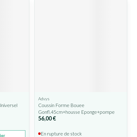
Advys
niversel
Coussin Forme Bouee
Gonfl.45cm+housse Eponge+pompe
56,00 €
En rupture de stock
ier