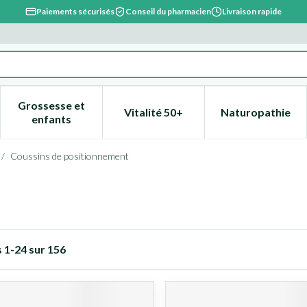
Paiements sécurisés
Conseil du pharmacien
Livraison rapide
Grossesse et
Vitalité 50+
Naturopathie
catégorie Beauté, soins et hygiène
e sous-menu pour la catégorie Régime, alimentation & vitami
Afficher le sous-menu pour la catégorie Grossesse
Afficher le sous-menu pour la 
Afficher l
enfants
/
Coussins de positionnement
s
1
-
24
sur
156