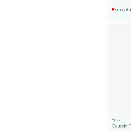
En ruptu
Advys
Coussin F