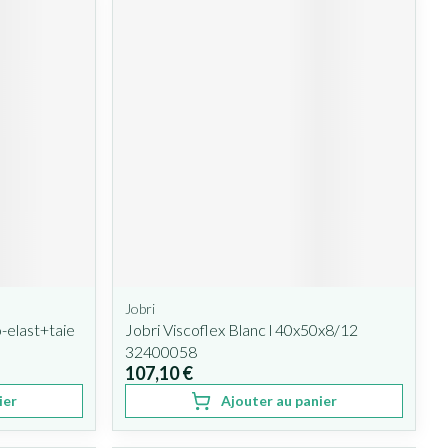
Jobri
o-elast+taie
Jobri Viscoflex Blanc l 40x50x8/12
32400058
107,10 €
ier
Ajouter au panier