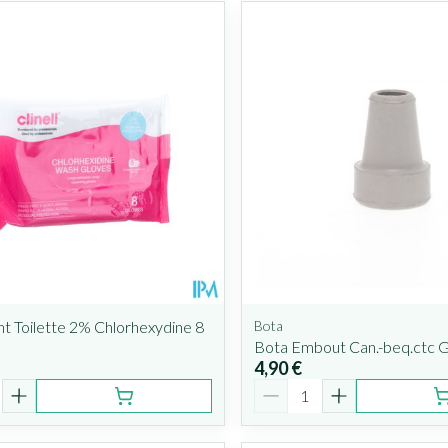
ant Toilette 2% Chlorhexydine 8
Bota
Bota Embout Can.-beq.ctc
4,90 €
é
Quantité