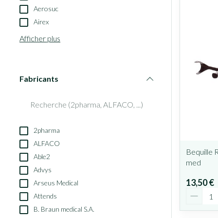
Aerosuc
Airex
Afficher plus
Fabricants
filter
2pharma
ALFACO
Bequille 
Able2
med
Advys
13,50 €
Arseus Medical
Quantit
Attends
B. Braun medical S.A.