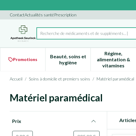
Aller au contenu
Diapositive 1 de 1
Contact
Actualités santé
Prescription
Recherche de médicaments
Rechercher
Régime,
Beauté, soins et
alimentation &
Promotions
Afficher le sous-menu pour la 
Afficher l
hygiène
vitamines
Accueil
/
Soins à domicile et premiers soins
/
Matériel paramédical
Matériel paramédical
Passer à la liste des produits
Article
Prix
filter