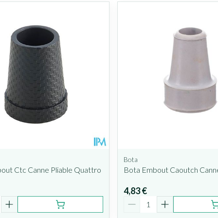
Bota
out Ctc Canne Pliable Quattro
Bota Embout Caoutch Cann
4,83 €
é
Quantité