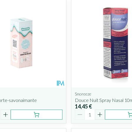
s valeurs minimales et maximales du prix.
Snoreeze
rte-savonaimante
Douce Nuit Spray Nasal 10
14,45 €
é
Quantité