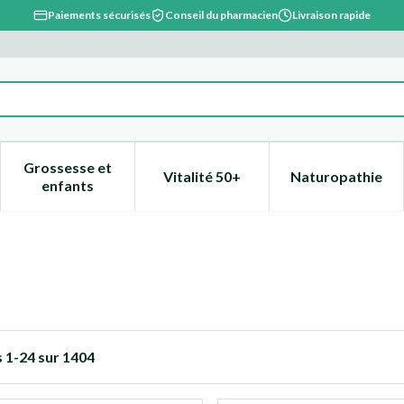
Paiements sécurisés
Conseil du pharmacien
Livraison rapide
Grossesse et
Vitalité 50+
Naturopathie
catégorie Beauté, soins et hygiène
e sous-menu pour la catégorie Régime, alimentation & vitami
Afficher le sous-menu pour la catégorie Grossesse
Afficher le sous-menu pour la 
Afficher l
enfants
s
1
-
24
sur
1404