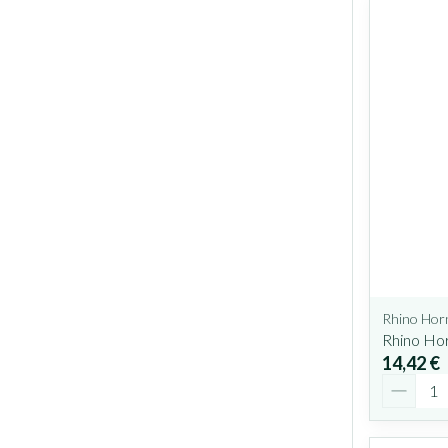
Rhino Hor
Rhino Ho
14,42 €
Quantit