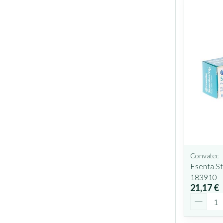
Convatec
Esenta S
183910
21,17 €
Quantit