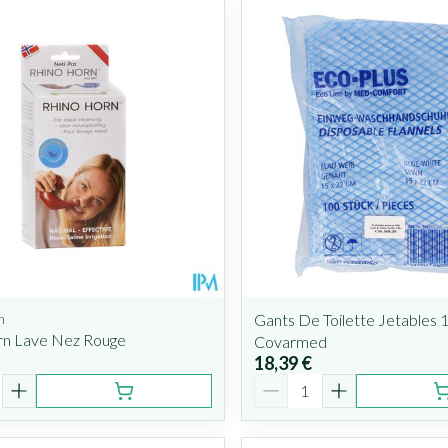
n
Gants De Toilette Jetables 
rn Lave Nez Rouge
Covarmed
18,39 €
é
Quantité