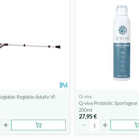
Reglable Reglable Adulte Vf-
Q-viva
Q-viva Probiotic Sportsgear
200ml
27,95 €
é
Quantité