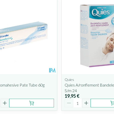
Quies
tomahesive Pate Tube 60g
Quies A/ronflement Bandele
S/m 24
19,95 €
é
Quantité