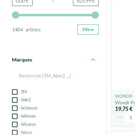
-
Valeur minimale
Valeur maximale
0,00 €
825,99 €
Utilisez les touches fléchées gauche et droite pour ajuster le
1404 articles
Filtre
Marques
filter
3M
WONDR
Able2
Wondr Po
Actimove
19,75 €
Quantit
Adhome
Advance
Advys