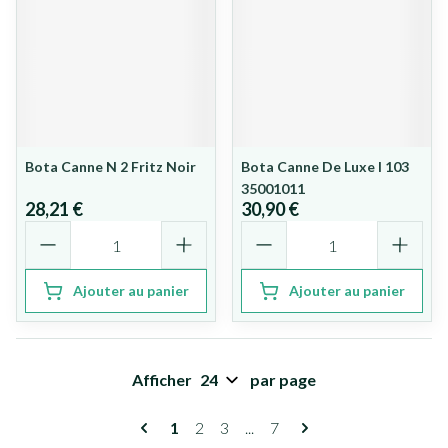
Bota Canne N 2 Fritz Noir
Bota Canne De Luxe l 103
35001011
28,21 €
30,90 €
Quantité
Quantité
Ajouter au panier
Ajouter au panier
Afficher
par page
Pages
Vous lisez actuellement la page
Page
Page
Page
1
2
3
...
7