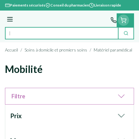
Aller au contenu
Paiements sécurisés
Conseil du pharmacien
Livraison rapide
Menu
Cherc
Rechercher
Accueil
/
Soins à domicile et premiers soins
/
Matériel paramédical
/
Mobilité
Filtre
Passer à la liste des produits
Prix
filter