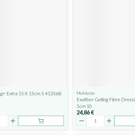
Ag+ Extra 15 X 15cm 5 413568
Molnlycke
Exufiber Gelling Fibre Dressi
5cm 10
24,86 €
é
Quantité