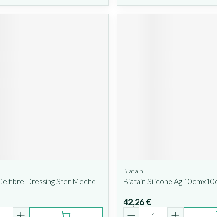
Biatain
Ge.fibre Dressing Ster Meche
Biatain Silicone Ag 10cmx1
0
42,26 €
é
Quantité