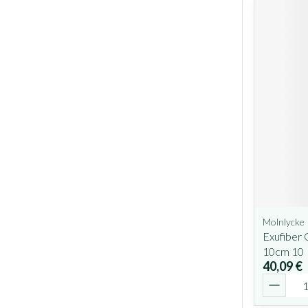
Molnlycke
Exufiber 
10cm 10
40,09 €
Quantit