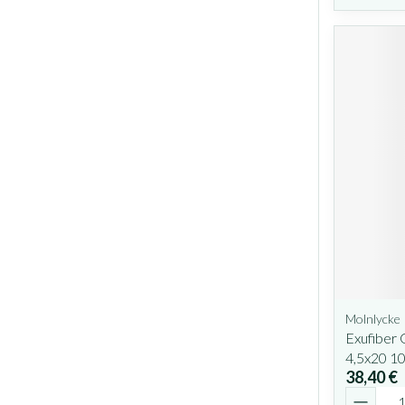
Molnlycke
Exufiber 
4,5x20 1
38,40 €
Quantit