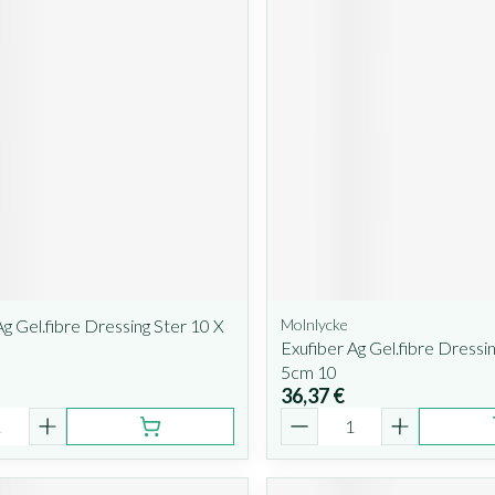
Ag Gel.fibre Dressing Ster 10 X
Molnlycke
Exufiber Ag Gel.fibre Dressin
5cm 10
36,37 €
é
Quantité