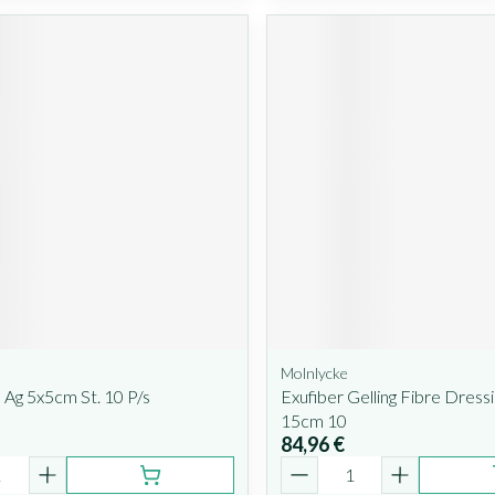
Molnlycke
Ag 5x5cm St. 10 P/s
Exufiber Gelling Fibre Dress
15cm 10
84,96 €
é
Quantité