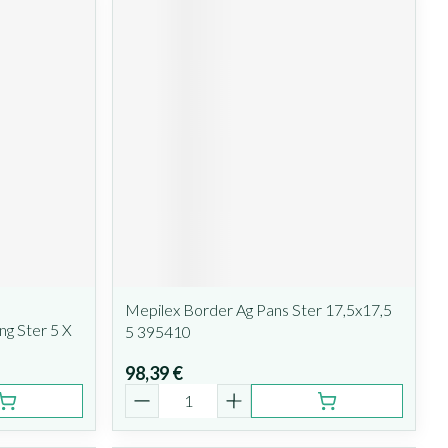
Mepilex Border Ag Pans Ster 17,5x17,5
ng Ster 5 X
5 395410
98,39 €
Quantité