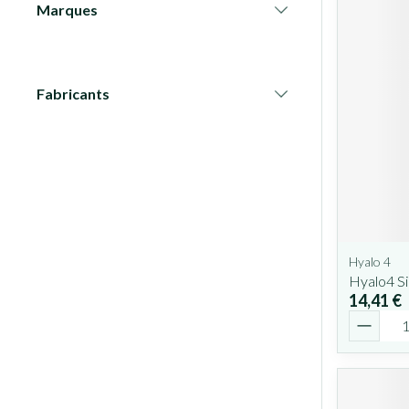
Marques
filter
Fabricants
filter
Hyalo 4
Hyalo4 Si
14,41 €
Quantit