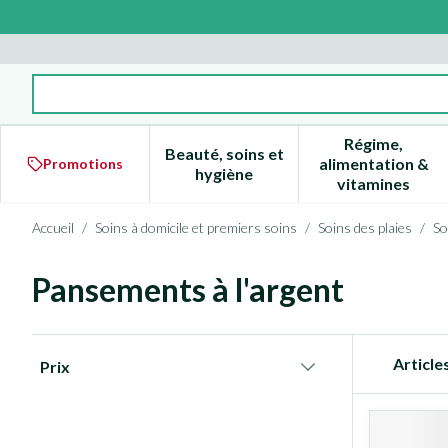
Aller au contenu
Rechercher
Régime,
Beauté, soins et
alimentation &
Promotions
Afficher le sous-menu pour la 
Afficher l
hygiène
vitamines
Accueil
/
Soins à domicile et premiers soins
/
Soins des plaies
/
So
Pansements à l'argent
Passer à la liste des produits
Article
Prix
filter