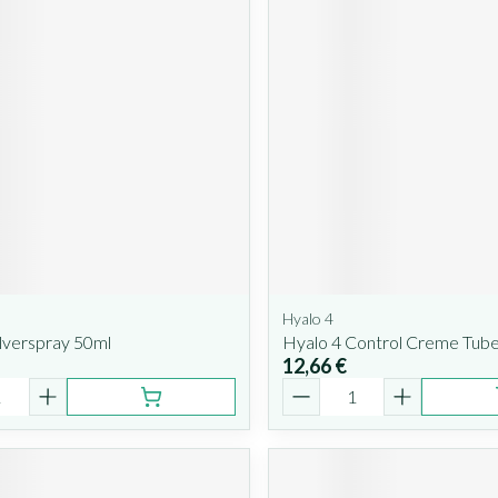
Hyalo 4
lverspray 50ml
Hyalo 4 Control Creme Tube
12,66 €
é
Quantité