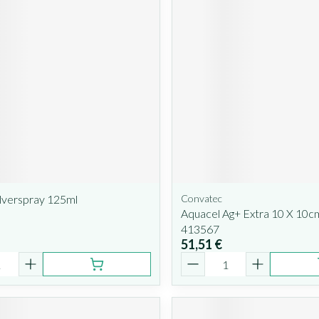
lverspray 125ml
Convatec
Aquacel Ag+ Extra 10 X 10c
413567
51,51 €
é
Quantité