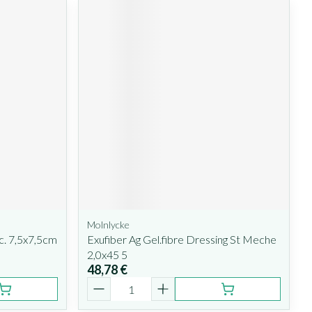
Molnlycke
ic. 7,5x7,5cm
Exufiber Ag Gel.fibre Dressing St Meche
2,0x45 5
48,78 €
Quantité