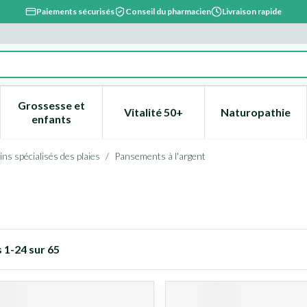
Paiements sécurisés
Conseil du pharmacien
Livraison rapide
Grossesse et
Vitalité 50+
Naturopathie
catégorie Beauté, soins et hygiène
e sous-menu pour la catégorie Régime, alimentation & vitami
Afficher le sous-menu pour la catégorie Grossesse
Afficher le sous-menu pour la 
Afficher l
enfants
ins spécialisés des plaies
/
Pansements à l'argent
s
1
-
24
sur
65