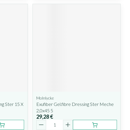
Molnlycke
ing Ster 15 X
Exufiber Gel.fibre Dressing Ster Meche
2,0x45 5
29,28 €
Quantité