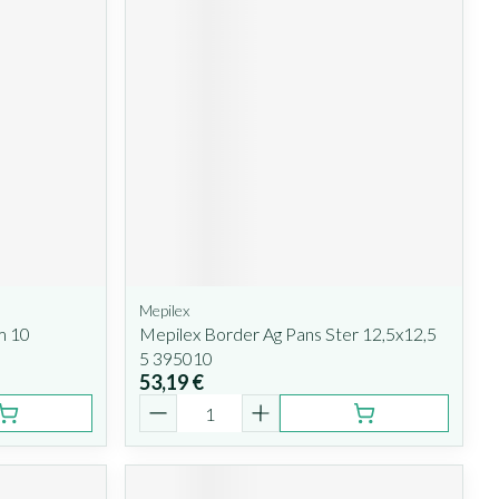
Mepilex
m 10
Mepilex Border Ag Pans Ster 12,5x12,5
5 395010
53,19 €
Quantité