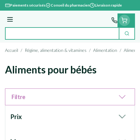
Aller au contenu
Paiements sécurisés
Conseil du pharmacien
Livraison rapide
Menu
Cherc
Rechercher
Accueil
/
Régime, alimentation & vitamines
/
Alimentation
/
Aliments
Aliments pour bébés
Filtre
Passer à la liste des produits
Prix
filter