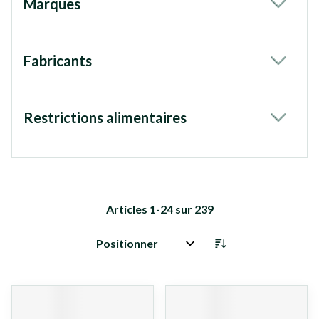
Marques
filter
Fabricants
filter
Restrictions alimentaires
filter
Articles
1
-
24
sur
239
Trier par: