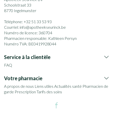
Schoolstraat 33
8770
Ingelmunster
Téléphone:
+32 51 33 53 93
Courriel:
info@
apotheekseurinck.be
Numéro de licence:
360704
Pharmacien responsable:
Kathleen Persyn
Numéro TVA:
BE0419928044
Service à la clientèle
FAQ
Votre pharmacie
A propos de nous
Liens utiles
Actualités santé
Pharmacien de
garde
Prescription
Tarifs des soins