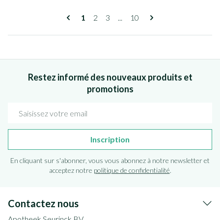
Pages
Vous lisez actuellement la page
Page
Page
Page
1
2
3
...
10
Restez informé des nouveaux produits et
promotions
Adresse mail
Inscription
En cliquant sur s'abonner, vous vous abonnez à notre newsletter et
acceptez notre
politique de confidentialité
.
Contactez nous
Apotheek Seurinck BV