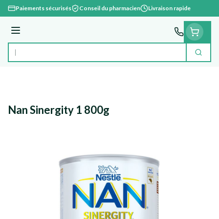
Aller au contenu
Paiements sécurisés
Conseil du pharmacien
Livraison rapide
Menu
Cherc
Rechercher
Nan Sinergity 1 800g