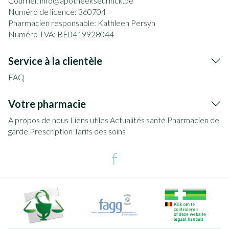
Courriel:
info@
apotheekseurinck.be
Numéro de licence:
360704
Pharmacien responsable:
Kathleen Persyn
Numéro TVA:
BE0419928044
Service à la clientèle
FAQ
Votre pharmacie
A propos de nous
Liens utiles
Actualités santé
Pharmacien de
garde
Prescription
Tarifs des soins