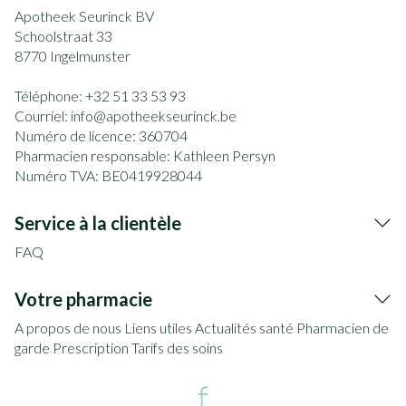
Apotheek Seurinck BV
Schoolstraat 33
8770
Ingelmunster
Téléphone:
+32 51 33 53 93
Courriel:
info@
apotheekseurinck.be
Numéro de licence:
360704
Pharmacien responsable:
Kathleen Persyn
Numéro TVA:
BE0419928044
Service à la clientèle
FAQ
Votre pharmacie
A propos de nous
Liens utiles
Actualités santé
Pharmacien de
garde
Prescription
Tarifs des soins