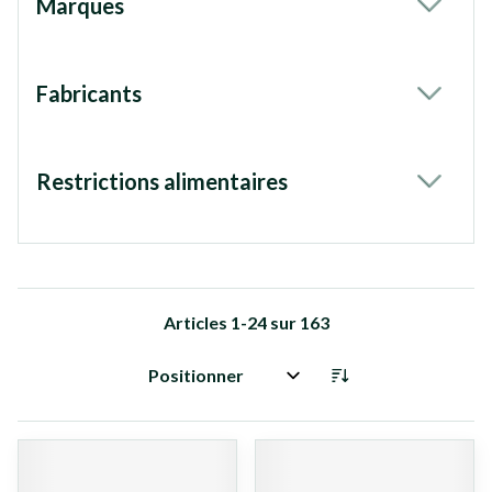
Marques
filter
Fabricants
filter
Restrictions alimentaires
filter
Articles
1
-
24
sur
163
Trier par: