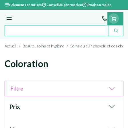
Aller au contenu
Paiements sécurisés
Conseil du pharmacien
Livraison rapide
Menu
Cherc
Rechercher
Accueil
/
Beauté, soins et hygiène
/
Soins du cuir chevelu et des chev
Coloration
Filtre
Passer à la liste des produits
Prix
filter