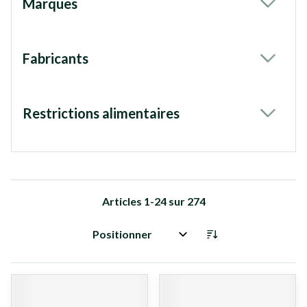
Marques
filter
Fabricants
filter
Restrictions alimentaires
filter
Articles
1
-
24
sur
274
Trier par: