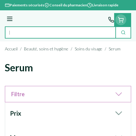
Aller au contenu
Paiements sécurisés
Conseil du pharmacien
Livraison rapide
Menu
Cherc
Rechercher
Accueil
/
Beauté, soins et hygiène
/
Soins du visage
/
Serum
Serum
Filtre
Passer à la liste des produits
Prix
filter