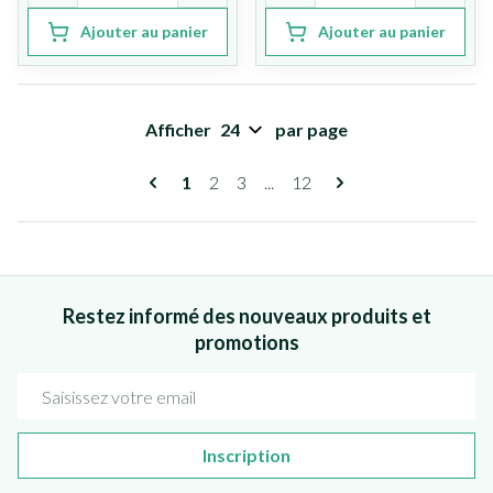
Ajouter au panier
Ajouter au panier
Afficher
par page
Pages
Vous lisez actuellement la page
Page
Page
Page
1
2
3
...
12
Restez informé des nouveaux produits et
promotions
Adresse mail
Inscription