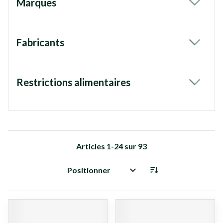
Marques
filter
Fabricants
filter
Restrictions alimentaires
filter
Articles
1
-
24
sur
93
Trier par: