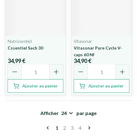
Nutrissentiel
Vitasonar
Cssentiel Sach 30
Vitasonar Pure Cycle V-
caps 60 Nf
34,99 €
34,90 €
Quantité
Quantité
Ajouter au panier
Ajouter au panier
Afficher
par page
Pages
Vous lisez actuellement la page
Page
Page
Page
1
2
3
4