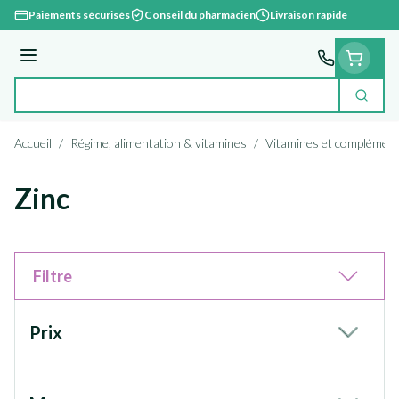
Aller au contenu
Paiements sécurisés
Conseil du pharmacien
Livraison rapide
Menu
Cherc
Rechercher
Accueil
/
Régime, alimentation & vitamines
/
Vitamines et complément
Zinc
Filtre
Passer à la liste des produits
Prix
filter