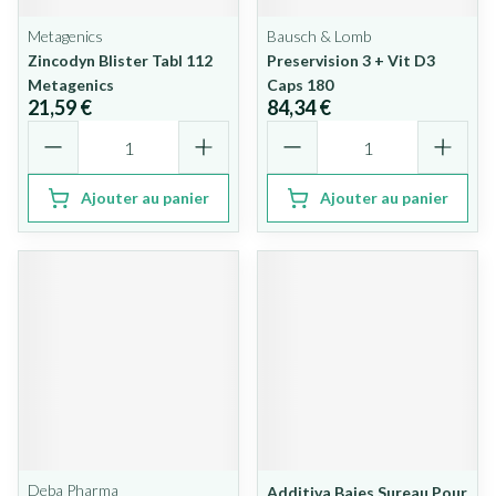
Metagenics
Bausch & Lomb
Zincodyn Blister Tabl 112
Preservision 3 + Vit D3
Metagenics
Caps 180
21,59 €
84,34 €
Quantité
Quantité
Ajouter au panier
Ajouter au panier
Deba Pharma
Additiva Baies Sureau Pour