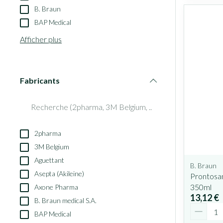
B. Braun
BAP Medical
Afficher plus
Fabricants
filter
2pharma
3M Belgium
Aguettant
B. Braun
Asepta (Akileine)
Prontosan
350ml
Axone Pharma
13,12 €
B. Braun medical S.A.
Quantit
BAP Medical