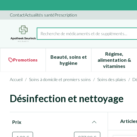
Aller au contenu
Diapositive 1 de 1
Contact
Actualités santé
Prescription
Recherche de médicaments
Rechercher
Régime,
Beauté, soins et
alimentation &
Promotions
Afficher le sous-menu pour la 
Afficher l
hygiène
vitamines
Accueil
/
Soins à domicile et premiers soins
/
Soins des plaies
/
Dé
Désinfection et nettoyage
Passer à la liste des produits
Article
Prix
filter