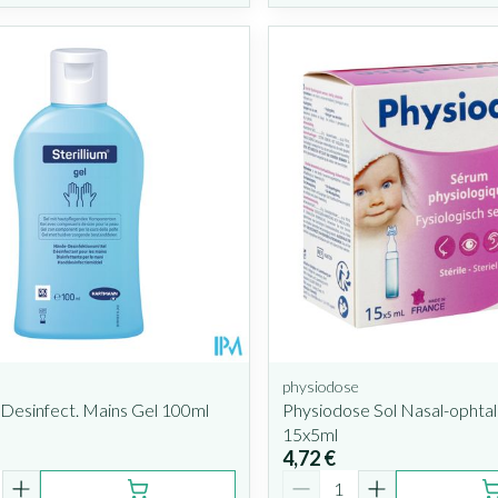
physiodose
m Desinfect. Mains Gel 100ml
Physiodose Sol Nasal-ophta
15x5ml
4,72 €
é
Quantité