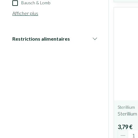
Bausch & Lomb
Afficher plus
Restrictions alimentaires
filter
Sterillium
Sterilliu
3,79 €
Quantit