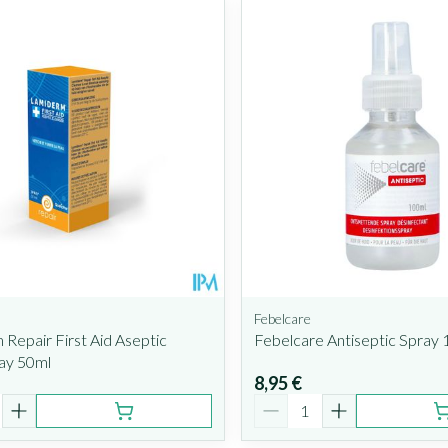
s valeurs minimales et maximales du prix.
Febelcare
Repair First Aid Aseptic
Febelcare Antiseptic Spray
ay 50ml
8,95 €
é
Quantité