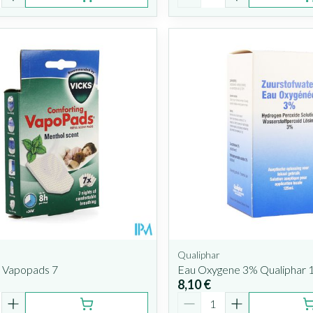
Qualiphar
7 Vapopads 7
Eau Oxygene 3% Qualiphar 
8,10 €
é
Quantité