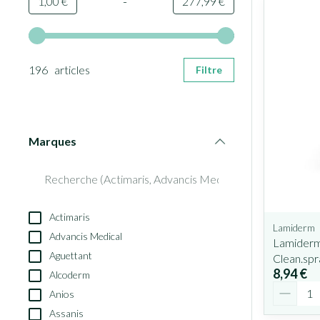
-
Valeur minimale
Valeur maximale
1,00 €
277,99 €
Utilisez les touches fléchées gauche et droite pour ajuster le
196 articles
Filtre
Marques
filter
Actimaris
Lamiderm
Advancis Medical
Lamiderm 
Aguettant
Clean.spr
8,94 €
Alcoderm
Quantit
Anios
Assanis