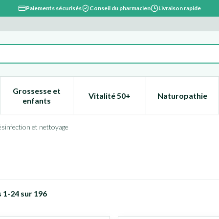
Paiements sécurisés
Conseil du pharmacien
Livraison rapide
Grossesse et
Vitalité 50+
Naturopathie
catégorie Beauté, soins et hygiène
e sous-menu pour la catégorie Régime, alimentation & vitami
Afficher le sous-menu pour la catégorie Grossesse
Afficher le sous-menu pour la 
Afficher l
enfants
sinfection et nettoyage
s
1
-
24
sur
196