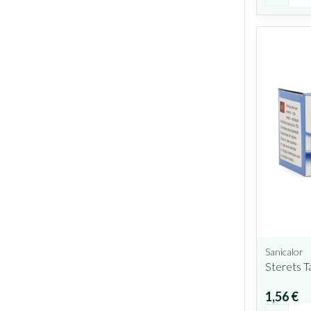
Sanicalor
Sterets T
1,56 €
Quantit