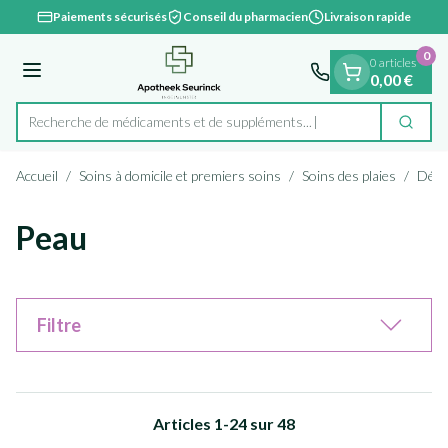
Diapositive 1 de 1
Aller au contenu
Paiements sécurisés
Conseil du pharmacien
Livraison rapide
0
0 articles
Menu
0,00 €
Recherche de médicaments et d
Cherc
Rechercher
Accueil
/
Soins à domicile et premiers soins
/
Soins des plaies
/
Désin
Peau
Filtre
Articles
1
-
24
sur
48