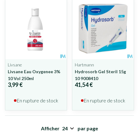
Livsane
Hartmann
Livsane Eau Oxygenee 3%
Hydrosorb Gel Steril 15g
10 Vol 250ml
10 9008410
3,99 €
41,54 €
En rupture de stock
En rupture de stock
Afficher
par page