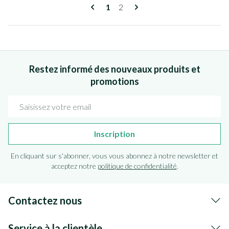
Pages
Vous lisez actuellement la page
Page
1
2
Restez informé des nouveaux produits et
promotions
Adresse mail
Inscription
En cliquant sur s'abonner, vous vous abonnez à notre newsletter et
acceptez notre
politique de confidentialité
.
Contactez nous
Service à la clientèle