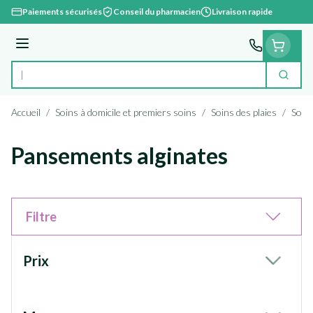
Aller au contenu
Paiements sécurisés
Conseil du pharmacien
Livraison rapide
Menu
Cherc
Rechercher
Accueil
/
Soins à domicile et premiers soins
/
Soins des plaies
/
Soins
Pansements alginates
Filtre
Passer à la liste des produits
Prix
filter