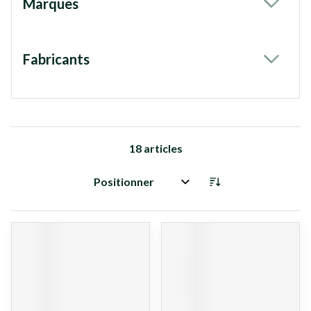
Marques
filter
Fabricants
filter
18
articles
Trier par: