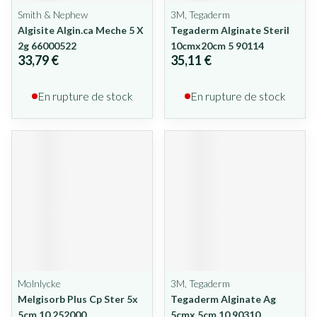
Smith & Nephew
3M, Tegaderm
Algisite Algin.ca Meche 5 X
Tegaderm Alginate Steril
2g 66000522
10cmx20cm 5 90114
33,79 €
35,11 €
En rupture de stock
En rupture de stock
Molnlycke
3M, Tegaderm
Melgisorb Plus Cp Ster 5x
Tegaderm Alginate Ag
5cm 10 252000
5cmx 5cm 10 90310