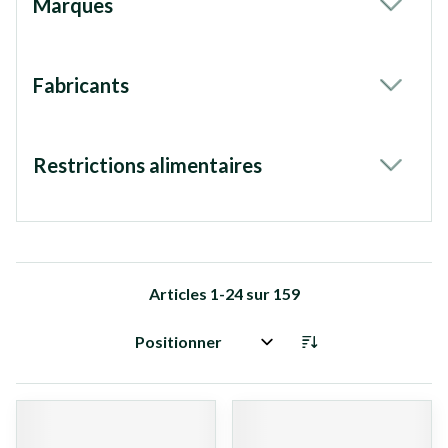
Marques
filter
Fabricants
filter
Restrictions alimentaires
filter
Articles
1
-
24
sur
159
Trier par: