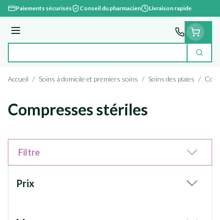
Aller au contenu
Paiements sécurisés
Conseil du pharmacien
Livraison rapide
Menu
Cherc
Rechercher
Accueil
/
Soins à domicile et premiers soins
/
Soins des plaies
/
Comp
Compresses stériles
Filtre
Passer à la liste des produits
Prix
filter