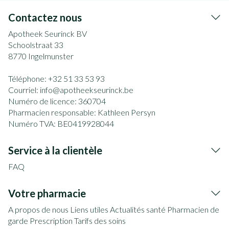
Contactez nous
Apotheek Seurinck BV
Schoolstraat 33
8770
Ingelmunster
Téléphone:
+32 51 33 53 93
Courriel:
info@
apotheekseurinck.be
Numéro de licence:
360704
Pharmacien responsable:
Kathleen Persyn
Numéro TVA:
BE0419928044
Service à la clientèle
FAQ
Votre pharmacie
A propos de nous
Liens utiles
Actualités santé
Pharmacien de
garde
Prescription
Tarifs des soins