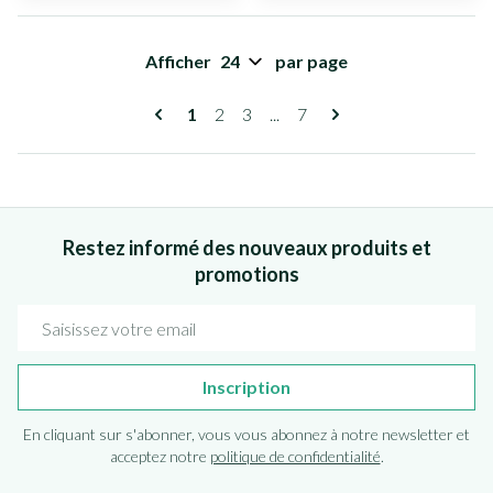
Afficher
par page
Pages
Vous lisez actuellement la page
Page
Page
Page
1
2
3
...
7
Restez informé des nouveaux produits et
promotions
Adresse mail
Inscription
En cliquant sur s'abonner, vous vous abonnez à notre newsletter et
acceptez notre
politique de confidentialité
.