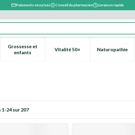
Paiements sécurisés
Conseil du pharmacien
Livraison rapide
Grossesse et
Vitalité 50+
Naturopathie
catégorie Beauté, soins et hygiène
e sous-menu pour la catégorie Régime, alimentation & vitami
Afficher le sous-menu pour la catégorie Grossesse
Afficher le sous-menu pour la 
Afficher l
enfants
s
1
-
24
sur
207