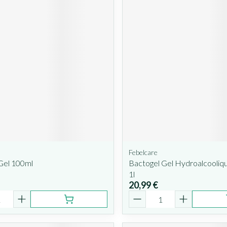
Febelcare
Gel 100ml
Bactogel Gel Hydroalcooliq
1l
20,99 €
é
Quantité