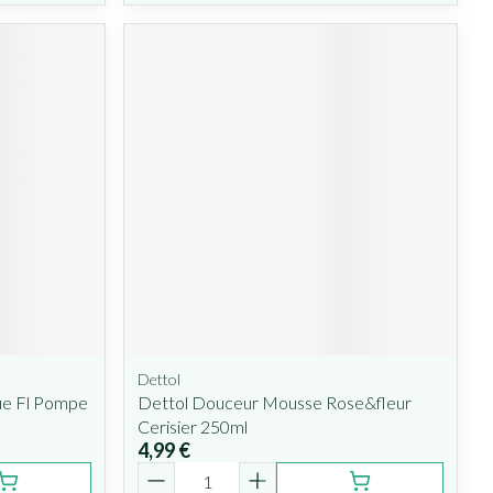
Dettol
ue Fl Pompe
Dettol Douceur Mousse Rose&fleur
Cerisier 250ml
4,99 €
Quantité