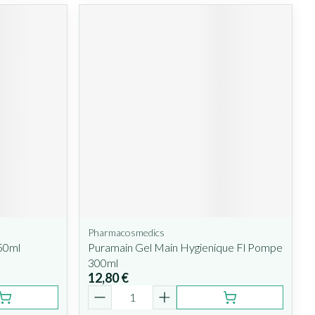
Pharmacosmedics
250ml
Puramain Gel Main Hygienique Fl Pompe
300ml
12,80 €
Quantité