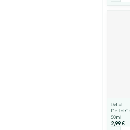
Dettol
Dettol Ge
50ml
2,99 €
Quantit