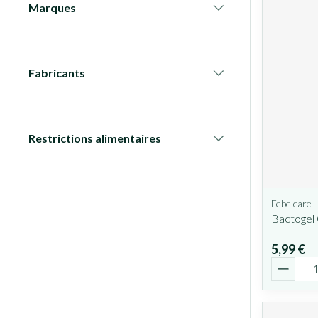
Marques
filter
Fabricants
filter
Restrictions alimentaires
filter
Febelcare
Bactogel 
5,99 €
Quantit