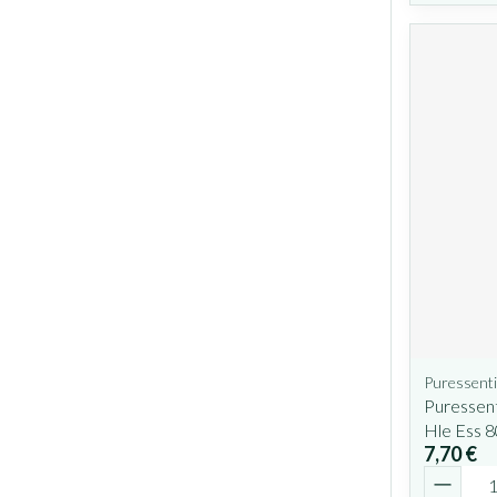
Puressenti
Puressent
Hle Ess 
7,70 €
Quantit