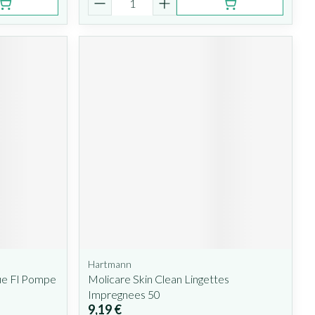
Hartmann
ue Fl Pompe
Molicare Skin Clean Lingettes
Impregnees 50
9,19 €