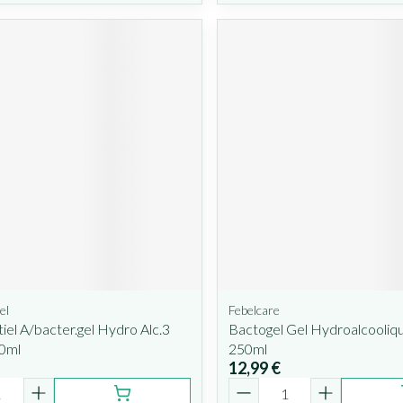
el
Febelcare
iel A/bacter.gel Hydro Alc.3
Bactogel Gel Hydroalcooliq
80ml
250ml
12,99 €
é
Quantité