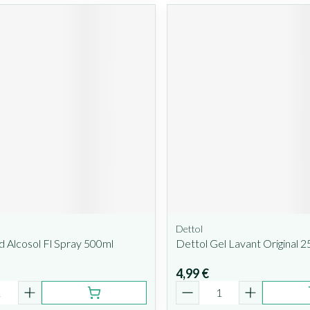
Dettol
 Alcosol Fl Spray 500ml
Dettol Gel Lavant Original 
4,99 €
é
Quantité