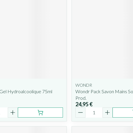
WONDR
Gel Hydroalcoolique 75ml
Wondr Pack Savon Mains So
Prod.
24,95 €
é
Quantité