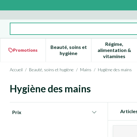
Aller au contenu
Rechercher
Régime,
Beauté, soins et
alimentation &
Promotions
Afficher le sous-menu pour la 
Afficher l
hygiène
vitamines
Accueil
/
Beauté, soins et hygiène
/
Mains
/
Hygiène des mains
Hygiène des mains
Passer à la liste des produits
Article
Prix
filter