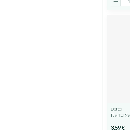
Dettol
Dettol 2e
3,59 €