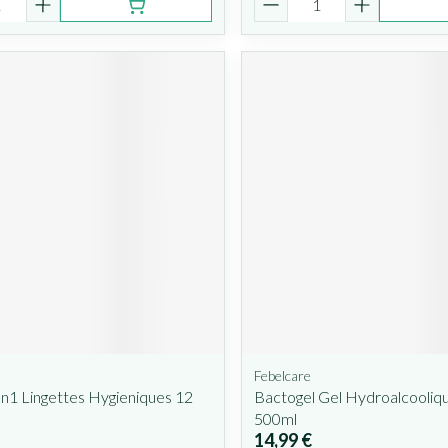
Febelcare
n1 Lingettes Hygieniques 12
Bactogel Gel Hydroalcooliq
500ml
14,99 €