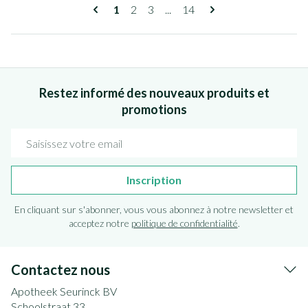
Pages
Vous lisez actuellement la page
Page
Page
Page
1
2
3
...
14
Restez informé des nouveaux produits et
promotions
Adresse mail
Inscription
En cliquant sur s'abonner, vous vous abonnez à notre newsletter et
acceptez notre
politique de confidentialité
.
Contactez nous
Apotheek Seurinck BV
Schoolstraat 33