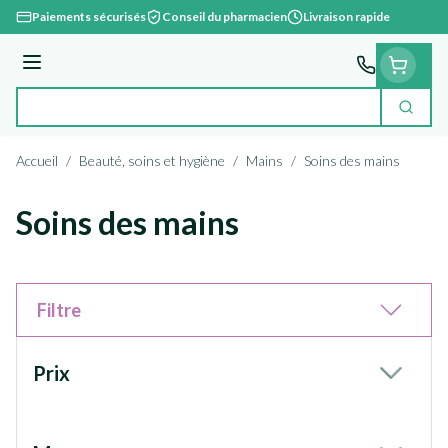
Aller au contenu
Paiements sécurisés
Conseil du pharmacien
Livraison rapide
Menu
Cherc
Rechercher
Accueil
/
Beauté, soins et hygiène
/
Mains
/
Soins des mains
Soins des mains
Filtre
Passer à la liste des produits
Prix
filter