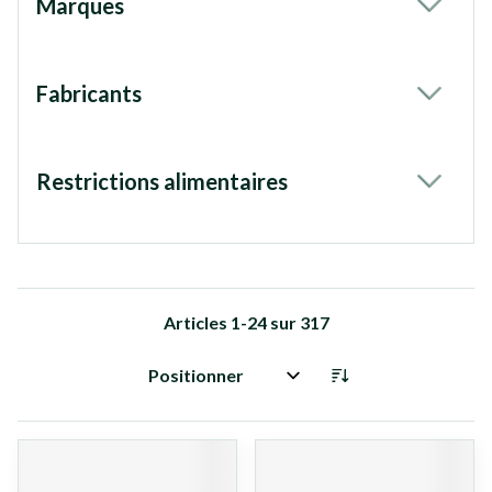
Marques
filter
Fabricants
filter
Restrictions alimentaires
filter
Articles
1
-
24
sur
317
Trier par: