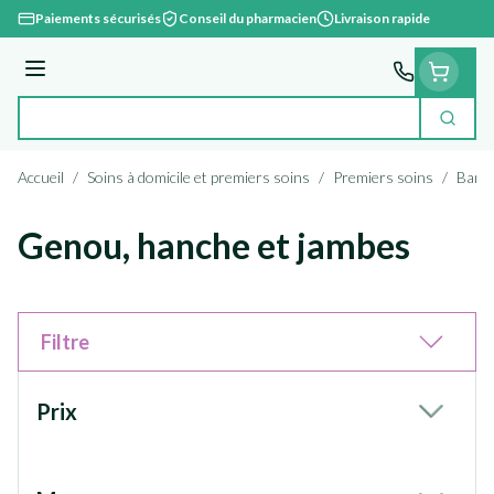
Aller au contenu
Paiements sécurisés
Conseil du pharmacien
Livraison rapide
Menu
Cherc
Rechercher
Accueil
/
Soins à domicile et premiers soins
/
Premiers soins
/
Banda
Genou, hanche et jambes
Filtre
Passer à la liste des produits
Prix
filter