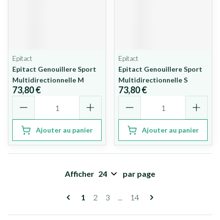
Epitact
Epitact
Epitact Genouillere Sport
Epitact Genouillere Sport
Multidirectionnelle M
Multidirectionnelle S
73,80 €
73,80 €
Quantité
Quantité
Ajouter au panier
Ajouter au panier
Afficher
par page
Pages
Vous lisez actuellement la page
Page
Page
Page
1
2
3
...
14