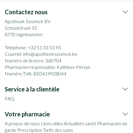
Contactez nous
Apotheek Seurinck BV
Schoolstraat 33
8770
Ingelmunster
Téléphone:
+32 51 33 53 93
Courriel:
info@
apotheekseurinck.be
Numéro de licence:
360704
Pharmacien responsable:
Kathleen Persyn
Numéro TVA:
BE0419928044
Service à la clientèle
FAQ
Votre pharmacie
A propos de nous
Liens utiles
Actualités santé
Pharmacien de
garde
Prescription
Tarifs des soins