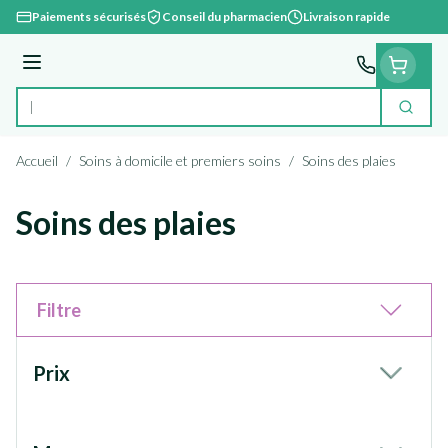
Aller au contenu
Paiements sécurisés
Conseil du pharmacien
Livraison rapide
Menu
Cherc
Rechercher
Accueil
/
Soins à domicile et premiers soins
/
Soins des plaies
Soins des plaies
Filtre
Passer à la liste des produits
Prix
filter