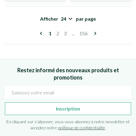
Afficher
par page
Pages
Vous lisez actuellement la page
Page
Page
Page
1
2
3
...
156
Restez informé des nouveaux produits et
promotions
Adresse mail
Inscription
En cliquant sur s'abonner, vous vous abonnez à notre newsletter et
acceptez notre
politique de confidentialité
.