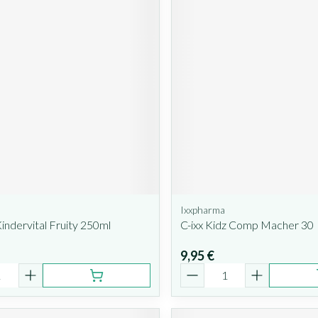
Ixxpharma
Kindervital Fruity 250ml
C-ixx Kidz Comp Macher 30
9,95 €
é
Quantité