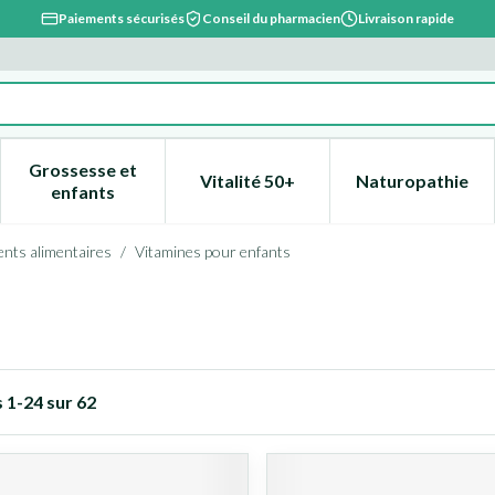
Paiements sécurisés
Conseil du pharmacien
Livraison rapide
Grossesse et
Vitalité 50+
Naturopathie
catégorie Beauté, soins et hygiène
e sous-menu pour la catégorie Régime, alimentation & vitami
Afficher le sous-menu pour la catégorie Grossesse
Afficher le sous-menu pour la 
Afficher l
enfants
nts alimentaires
/
Vitamines pour enfants
s
1
-
24
sur
62