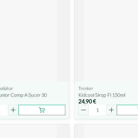
aliphar
Trenker
unior Comp A Sucer 30
Kidcool Sirop Fl 150ml
24,90 €
é
Quantité