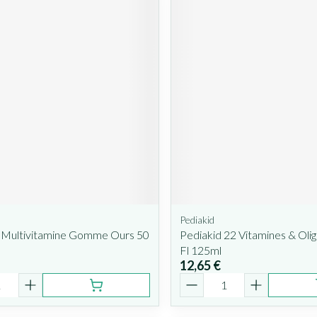
Pediakid
t Multivitamine Gomme Ours 50
Pediakid 22 Vitamines & Oli
Fl 125ml
12,65 €
é
Quantité