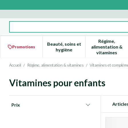
Aller au contenu
Rechercher
Régime,
Beauté, soins et
alimentation &
Promotions
Afficher le sous-menu pour la 
Afficher l
hygiène
vitamines
Accueil
/
Régime, alimentation & vitamines
/
Vitamines et compléme
Vitamines pour enfants
Passer à la liste des produits
Article
Prix
filter