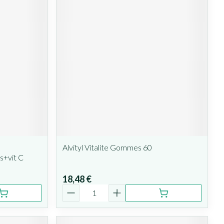
Alvityl Vitalite Gommes 60
s+vit C
18,48 €
Quantité