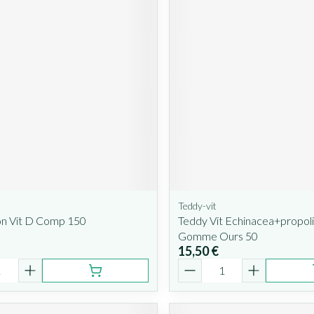
n
Teddy-vit
n Vit D Comp 150
Teddy Vit Echinacea+propoli
Gomme Ours 50
15,50 €
é
Quantité