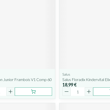
n
Salus
n Junior Frambois V1 Comp 60
Salus Floradix Kindervital Eli
18,99 €
é
Quantité