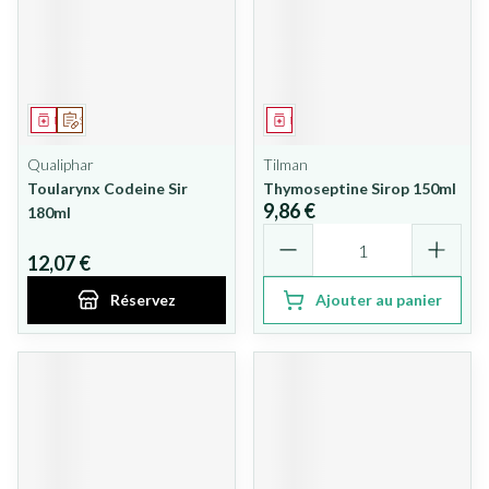
Médicament
Sur prescription
Médicament
Qualiphar
Tilman
Toularynx Codeine Sir
Thymoseptine Sirop 150ml
9,86 €
180ml
Quantité
12,07 €
Réservez
Ajouter au panier