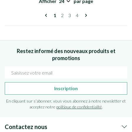
Afficher
par page
Pages
Vous lisez actuellement la page
Page
Page
Page
1
2
3
4
Restez informé des nouveaux produits et
promotions
Adresse mail
Inscription
En cliquant sur s'abonner, vous vous abonnez à notre newsletter et
acceptez notre
politique de confidentialité
.
Contactez nous