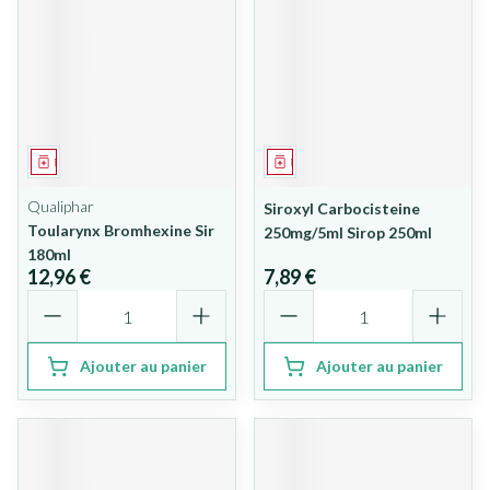
Médicament
Médicament
Qualiphar
Siroxyl Carbocisteine
Toularynx Bromhexine Sir
250mg/5ml Sirop 250ml
180ml
12,96 €
7,89 €
Quantité
Quantité
Ajouter au panier
Ajouter au panier