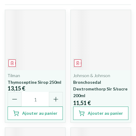
Médicament
Médicament
Tilman
Johnson & Johnson
Thymoseptine Sirop 250ml
Bronchosedal
13,15 €
Dextromethorp Sir S/sucre
Quantité
200ml
11,51 €
Ajouter au panier
Ajouter au panier