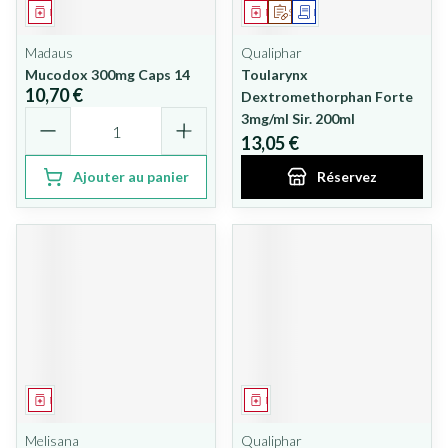
Médicament
Médicament
Sur prescription
Demande écrite
Madaus
Qualiphar
Mucodox 300mg Caps 14
Toularynx
10,70 €
Dextromethorphan Forte
Quantité
3mg/ml Sir. 200ml
13,05 €
Ajouter au panier
Réservez
Médicament
Médicament
Melisana
Qualiphar