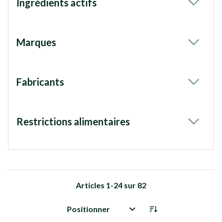
Ingrédients actifs
filter
Marques
filter
Fabricants
filter
Restrictions alimentaires
filter
Articles
1
-
24
sur
82
Trier par: