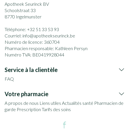
Apotheek Seurinck BV
Schoolstraat 33
8770
Ingelmunster
Téléphone:
+32 51 33 53 93
Courriel:
info@
apotheekseurinck.be
Numéro de licence:
360704
Pharmacien responsable:
Kathleen Persyn
Numéro TVA:
BE0419928044
Service à la clientèle
FAQ
Votre pharmacie
A propos de nous
Liens utiles
Actualités santé
Pharmacien de
garde
Prescription
Tarifs des soins