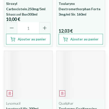
Siroxyl
Toularynx
Carbocistein.250mg/5ml
Dextromethorphan Forte
S/sucr.sol Buv300ml
3mg/ml Sir. 160ml
10,00 €
Quantité
12,03 €
Ajouter au panier
Ajouter au panier
Médicament
Médicament
Lysomucil
Qualiphar
Lysotossil Sir. 200ml
Toularynx Guaifenesine