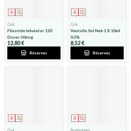
Médicament
Sur prescription
Médicament
Sur prescription
Gsk
Gsk
Flixotide Inhalator 120
Ventolin Sol Neb 1 X 10ml
Doses 50mcg
0,5%
12,80 €
8,52 €
Réservez
Réservez
Médicament
Sur prescription
Médicament
Sur prescription
Gsk
Boehringer