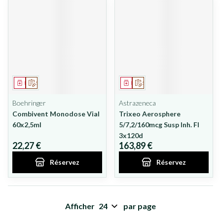
Médicament
Sur prescription
Médicament
Sur prescription
Boehringer
Astrazeneca
Combivent Monodose Vial
Trixeo Aerosphere
60x2,5ml
5/7,2/160mcg Susp Inh. Fl
3x120d
22,27 €
163,89 €
Réservez
Réservez
Afficher
par page