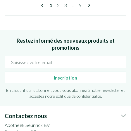
Pages
Vous lisez actuellement la page
Page
Page
Page
1
2
3
...
9
Restez informé des nouveaux produits et
promotions
Adresse mail
Inscription
En cliquant sur s'abonner, vous vous abonnez à notre newsletter et
acceptez notre
politique de confidentialité
.
Contactez nous
Apotheek Seurinck BV