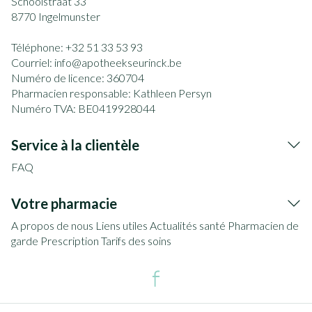
Schoolstraat 33
8770
Ingelmunster
Téléphone:
+32 51 33 53 93
Courriel:
info@
apotheekseurinck.be
Numéro de licence:
360704
Pharmacien responsable:
Kathleen Persyn
Numéro TVA:
BE0419928044
Service à la clientèle
FAQ
Votre pharmacie
A propos de nous
Liens utiles
Actualités santé
Pharmacien de
garde
Prescription
Tarifs des soins