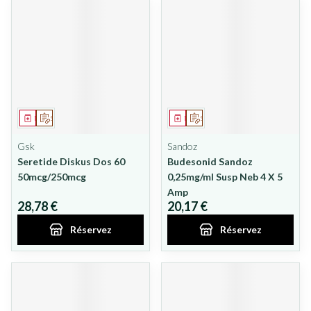
Médicament
Sur prescription
Médicament
Sur prescription
Gsk
Sandoz
Seretide Diskus Dos 60
Budesonid Sandoz
50mcg/250mcg
0,25mg/ml Susp Neb 4 X 5
Amp
28,78 €
20,17 €
Réservez
Réservez