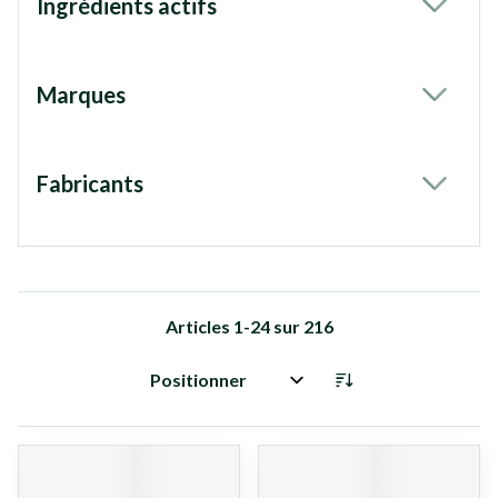
Ingrédients actifs
filter
Marques
filter
Fabricants
filter
Articles
1
-
24
sur
216
Trier par: