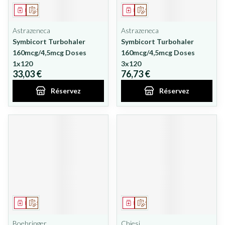
Médicament
Sur prescription
Médicament
Sur prescription
Astrazeneca
Astrazeneca
Symbicort Turbohaler
Symbicort Turbohaler
160mcg/4,5mcg Doses
160mcg/4,5mcg Doses
1x120
3x120
33,03 €
76,73 €
Réservez
Réservez
Médicament
Sur prescription
Médicament
Sur prescription
Boehringer
Chiesi