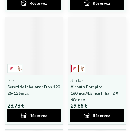
Réservez
Réservez
Médicament
Sur prescription
Médicament
Sur prescription
Gsk
Sandoz
Seretide Inhalator Dos 120
Airbufo Forspiro
25-125mcg
160mcg/4,5mcg Inhal. 2 X
60dose
28,78 €
29,68 €
Réservez
Réservez