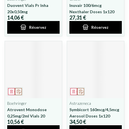
Duovent Vials Pr Inha
Inuvair 100/6mcg
20x0,50mg
Nexthaler Doses 1x120
14,06 €
27,31 €
Réservez
Réservez
Médicament
Sur prescription
Médicament
Sur prescription
Boehringer
Astrazeneca
Atrovent Monodose
Symbicort 160mcg/4,5mcg
0,25mg/2ml Vials 20
Aerosol Doses 1x120
10,56 €
34,50 €