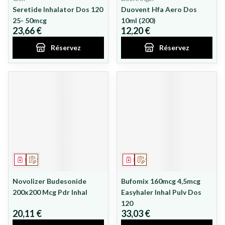
Seretide Inhalator Dos 120
Duovent Hfa Aero Dos
25- 50mcg
10ml (200)
23,66 €
12,20 €
Réservez
Réservez
Médicament
Sur prescription
Médicament
Sur prescription
Novolizer Budesonide
Bufomix 160mcg 4,5mcg
200x200 Mcg Pdr Inhal
Easyhaler Inhal Pulv Dos
120
20,11 €
33,03 €