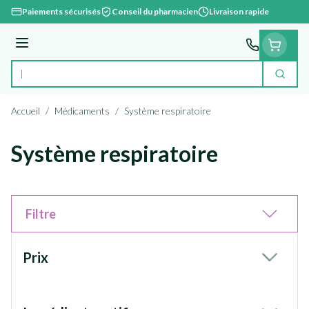
Aller au contenu
Paiements sécurisés
Conseil du pharmacien
Livraison rapide
Menu
Cherc
Rechercher
Accueil
/
Médicaments
/
Système respiratoire
Système respiratoire
Filtre
Passer à la liste des produits
Prix
filter