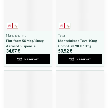
Médicament
Sur prescription
Médicament
Sur prescription
Mundipharma
Teva
Flutiform 50 Mcg/ 5mcg
Montelukast Teva 10mg
Aerosol Suspensie
Comp Pell 98 X 10mg
34,87 €
50,52 €
Réservez
Réservez