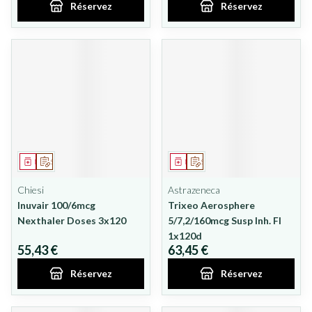
Réservez
Réservez
Médicament
Sur prescription
Médicament
Sur prescription
Chiesi
Astrazeneca
Inuvair 100/6mcg
Trixeo Aerosphere
Nexthaler Doses 3x120
5/7,2/160mcg Susp Inh. Fl
1x120d
55,43 €
63,45 €
Réservez
Réservez