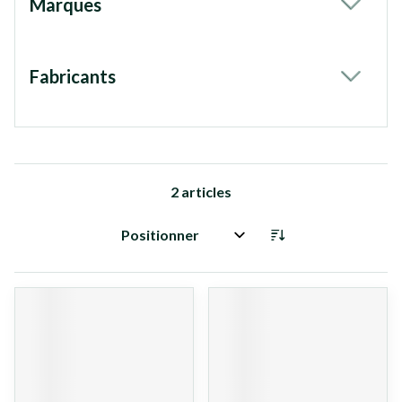
Marques
filter
Fabricants
filter
2
articles
Trier par: