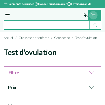
Aller au contenu
Paiements sécurisés
Conseil du pharmacien
Livraison rapide
Menu
Cherc
Rechercher
Accueil
/
Grossesse et enfants
/
Grossesse
/
Test d'ovulation
Test d'ovulation
Filtre
Passer à la liste des produits
Prix
filter