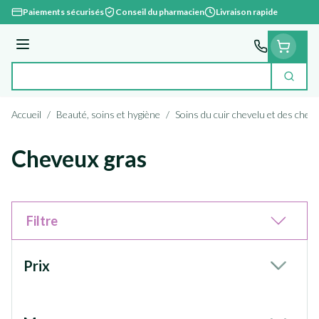
Aller au contenu
Paiements sécurisés
Conseil du pharmacien
Livraison rapide
Menu
Cherc
Rechercher
Accueil
/
Beauté, soins et hygiène
/
Soins du cuir chevelu et des chev
Cheveux gras
Filtre
Passer à la liste des produits
Prix
filter