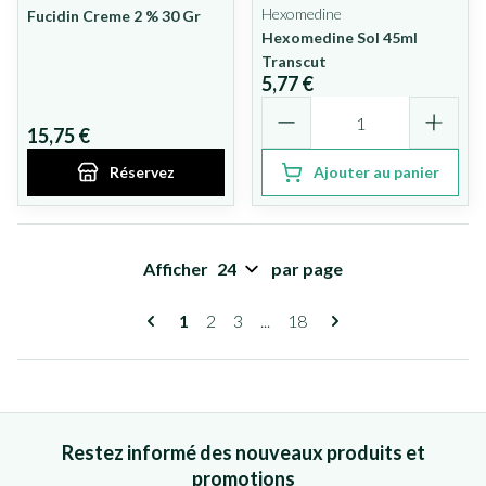
Hexomedine
Fucidin Creme 2 % 30 Gr
Hexomedine Sol 45ml
Transcut
5,77 €
Quantité
15,75 €
Réservez
Ajouter au panier
Afficher
par page
Pages
Vous lisez actuellement la page
Page
Page
Page
1
2
3
...
18
Restez informé des nouveaux produits et
promotions