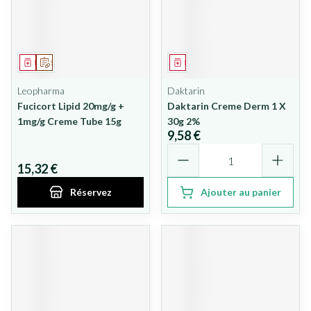
Médicament
Sur prescription
Médicament
Leopharma
Daktarin
Fucicort Lipid 20mg/g +
Daktarin Creme Derm 1 X
1mg/g Creme Tube 15g
30g 2%
9,58 €
Quantité
15,32 €
Réservez
Ajouter au panier