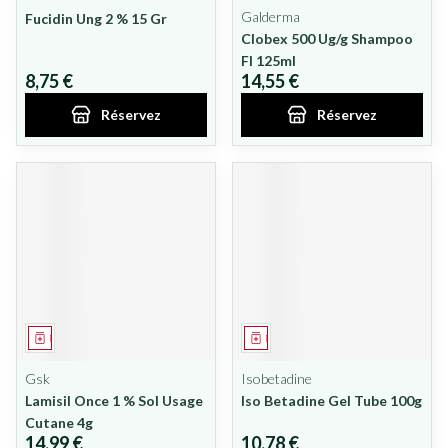
Galderma
Fucidin Ung 2 % 15 Gr
Clobex 500 Ug/g Shampoo
Fl 125ml
8,75 €
14,55 €
Réservez
Réservez
Médicament
Médicament
Gsk
Isobetadine
Lamisil Once 1 % Sol Usage
Iso Betadine Gel Tube 100g
Cutane 4g
14,99 €
10,78 €