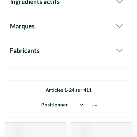
Ingrédients actifs
filter
Marques
filter
Fabricants
filter
Articles
1
-
24
sur
411
Trier par: