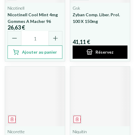
Nicotinell
Gsk
Nicotinell Cool Mint 4mg
Zyban Comp. Liber. Prol.
Gommes A Macher 96
100 X 150mg
26,63 €
Quantité
41,11 €
Ajouter au panier
Réservez
Médicament
Médicament
Nicorette
Niquitin