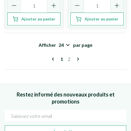
Quantité
Quantité
Ajouter au panier
Ajouter au panier
Afficher
par page
Pages
Vous lisez actuellement la page
Page
1
2
Restez informé des nouveaux produits et
promotions
Adresse mail