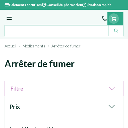
Aller au contenu
Paiements sécurisés
Conseil du pharmacien
Livraison rapide
Menu
Cherc
Rechercher
Accueil
/
Médicaments
/
Arrêter de fumer
Arrêter de fumer
Filtre
Passer à la liste des produits
Prix
filter