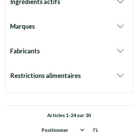
Ingrédients actifs
filter
Marques
filter
Fabricants
filter
Restrictions alimentaires
filter
Articles
1
-
24
sur
30
Trier par: