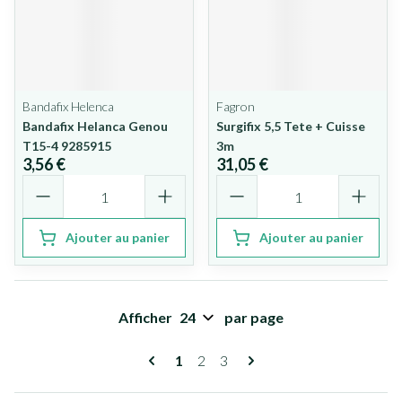
Bandafix Helenca
Fagron
Bandafix Helanca Genou
Surgifix 5,5 Tete + Cuisse
T15-4 9285915
3m
3,56 €
31,05 €
Quantité
Quantité
Ajouter au panier
Ajouter au panier
Afficher
par page
Pages
Vous lisez actuellement la page
Page
Page
1
2
3