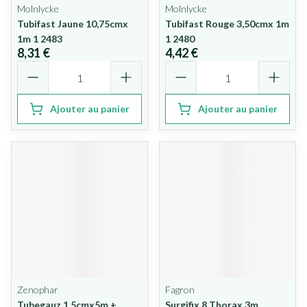
Molnlycke
Molnlycke
Tubifast Jaune 10,75cmx
Tubifast Rouge 3,50cmx 1m
1m 1 2483
1 2480
8,31 €
4,42 €
Quantité
Quantité
Ajouter au panier
Ajouter au panier
Zenophar
Fagron
Tubegauz 1,5cmx5m +
Surgifix 8 Thorax 3m