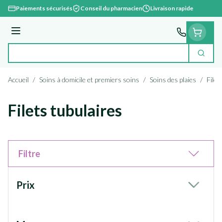
Aller au contenu
Paiements sécurisés
Conseil du pharmacien
Livraison rapide
Menu
Cherc
Rechercher
Accueil
/
Soins à domicile et premiers soins
/
Soins des plaies
/
Filet
Filets tubulaires
Filtre
Passer à la liste des produits
Prix
filter