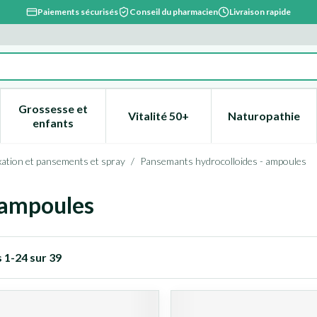
Paiements sécurisés
Conseil du pharmacien
Livraison rapide
Grossesse et
Vitalité 50+
Naturopathie
catégorie Beauté, soins et hygiène
e sous-menu pour la catégorie Régime, alimentation & vitami
Afficher le sous-menu pour la catégorie Grossesse
Afficher le sous-menu pour la 
Afficher l
enfants
xation et pansements et spray
/
Pansemants hydrocolloides - ampoules
 ampoules
s
1
-
24
sur
39