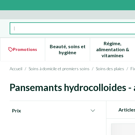
Aller au contenu
Rechercher
Régime,
Beauté, soins et
alimentation &
Promotions
Afficher le sous-menu pour la 
Afficher l
hygiène
vitamines
Accueil
/
Soins à domicile et premiers soins
/
Soins des plaies
/
Fi
Pansemants hydrocolloides -
Passer à la liste des produits
Article
Prix
filter