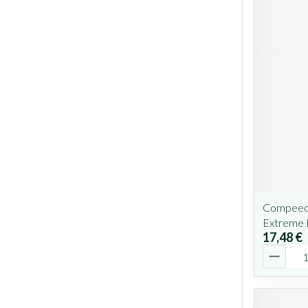
Compeed
Extreme 
17,48 €
Quantit