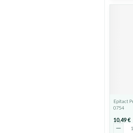
Epitact P
0754
10,49 €
Quantit