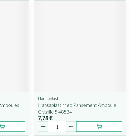
Hansaplast
 Ampoules
Hansaplast Med Pansement Ampoule
Gr.taille 5 48584
7,78 €
Quantité