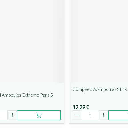
Compeed A/ampoules Stick 
Ampoules Extreme Pans 5
12,29 €
é
Quantité