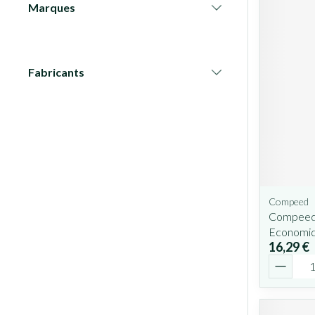
Marques
filter
Fabricants
filter
Compeed
Compeed
Economiq
16,29 €
Quantit