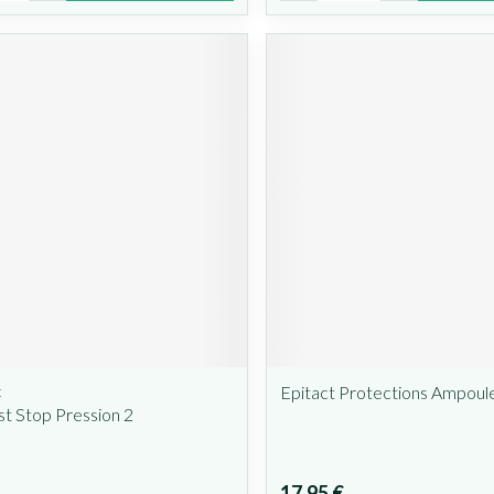
t
Epitact Protections Ampoul
t Stop Pression 2
17,95 €