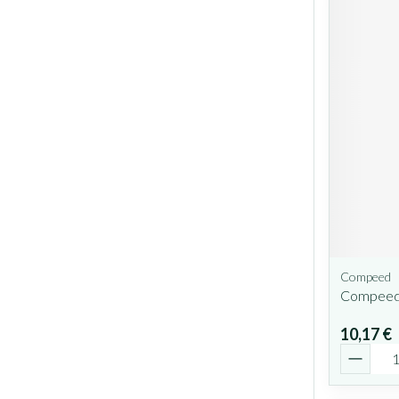
Compeed
Compeed 
10,17 €
Quantit