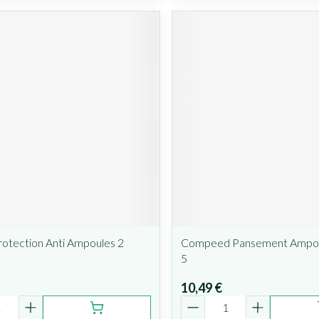
rotection Anti Ampoules 2
Compeed Pansement Ampou
5
10,49 €
é
Quantité