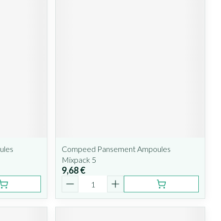
ules
Compeed Pansement Ampoules
Mixpack 5
9,68 €
Quantité