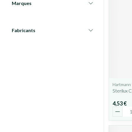
Marques
filter
Fabricants
filter
Hartmann
Sterilux 
4,53 €
Quantit