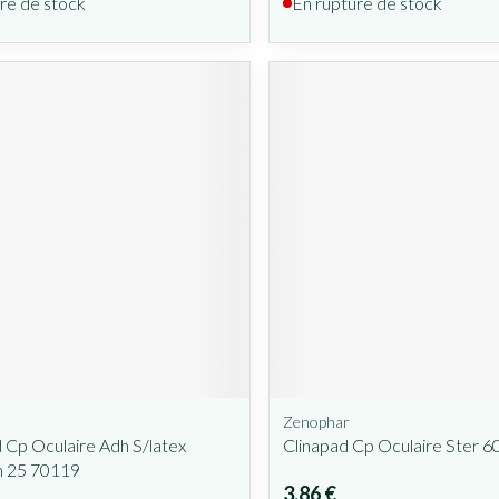
re de stock
En rupture de stock
Zenophar
Cp Oculaire Adh S/latex
Clinapad Cp Oculaire Ster 
 25 70119
3,86 €