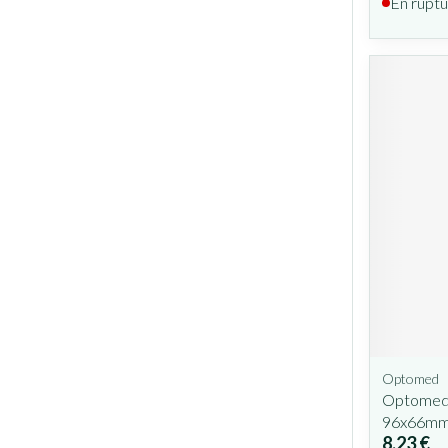
En ruptu
Optomed
Optomed 
96x66mm
8,23 €