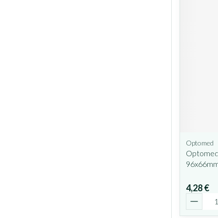
Optomed
Optomed 
96x66mm
4,28 €
Quantit