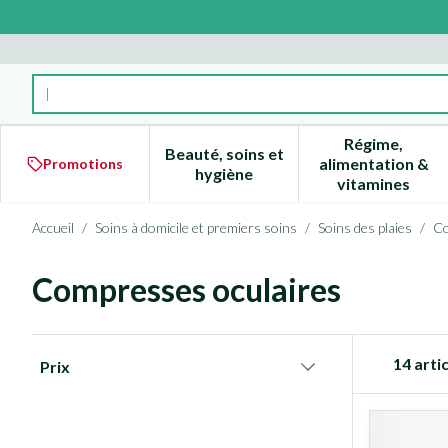
Aller au contenu
Rechercher
Régime,
Beauté, soins et
alimentation &
Promotions
Afficher le sous-menu pour la 
Afficher l
hygiène
vitamines
Accueil
/
Soins à domicile et premiers soins
/
Soins des plaies
/
C
Compresses oculaires
Passer à la liste des produits
14
artic
Prix
filter