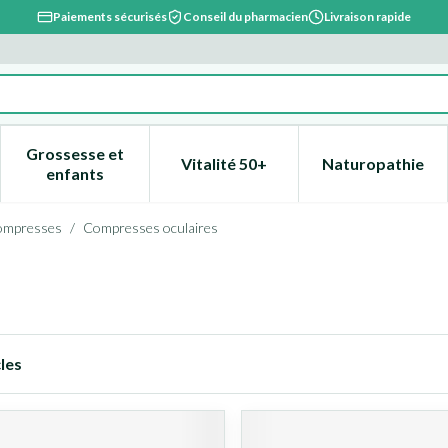
Paiements sécurisés
Conseil du pharmacien
Livraison rapide
Grossesse et
Vitalité 50+
Naturopathie
catégorie Beauté, soins et hygiène
e sous-menu pour la catégorie Régime, alimentation & vitami
Afficher le sous-menu pour la catégorie Grossesse
Afficher le sous-menu pour la 
Afficher l
enfants
ompresses
/
Compresses oculaires
les