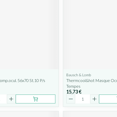
Bausch & Lomb
Comp.ocul. 56x70 St.10 P/s
Thermcool&hot Masque Ocu
Tempes
15,73 €
é
Quantité