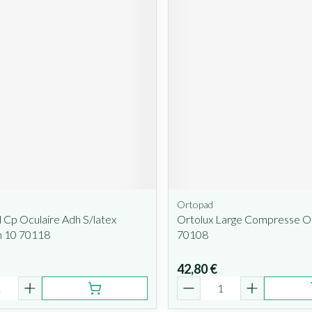
Ortopad
Cp Oculaire Adh S/latex
Ortolux Large Compresse Oc
 10 70118
70108
42,80 €
é
Quantité