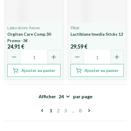
Laboratoire Axone
Pileje
Orgitan Care Comp 30
Lactibiane Imedia Sticks 12
Promo -3€
24,91 €
29,59 €
Quantité
Quantité
Ajouter au panier
Ajouter au panier
Afficher
par page
Pages
Vous lisez actuellement la page
Page
Page
Page
1
2
3
...
8