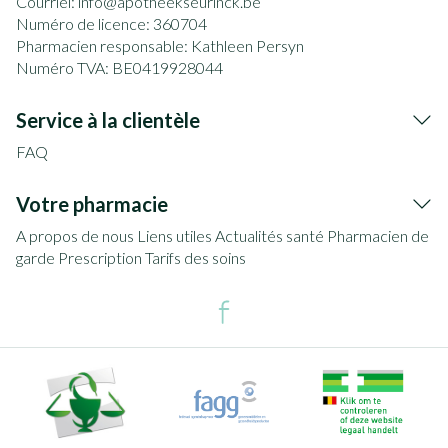
Courriel:
info@
apotheekseurinck.be
Numéro de licence:
360704
Pharmacien responsable:
Kathleen Persyn
Numéro TVA:
BE0419928044
Service à la clientèle
FAQ
Votre pharmacie
A propos de nous
Liens utiles
Actualités santé
Pharmacien de
garde
Prescription
Tarifs des soins