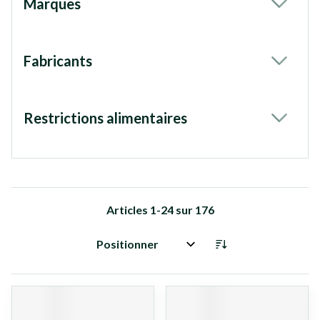
Marques
filter
Fabricants
filter
Restrictions alimentaires
filter
Articles
1
-
24
sur
176
Trier par: