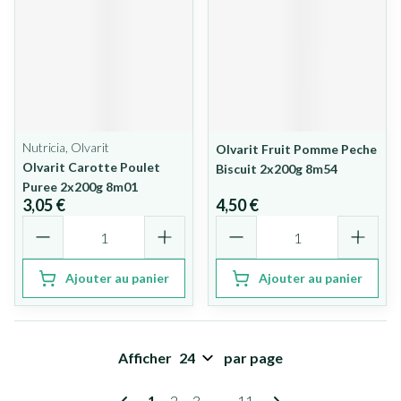
Nutricia, Olvarit
Olvarit Fruit Pomme Peche
Olvarit Carotte Poulet
Biscuit 2x200g 8m54
Puree 2x200g 8m01
3,05 €
4,50 €
Quantité
Quantité
Ajouter au panier
Ajouter au panier
Afficher
par page
Pages
Vous lisez actuellement la page
Page
Page
Page
1
2
3
...
11