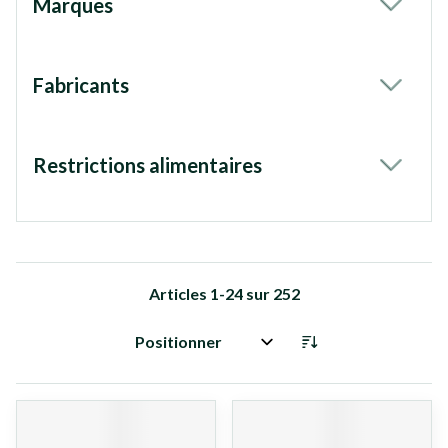
Marques
filter
Fabricants
filter
Restrictions alimentaires
filter
Articles
1
-
24
sur
252
Trier par: