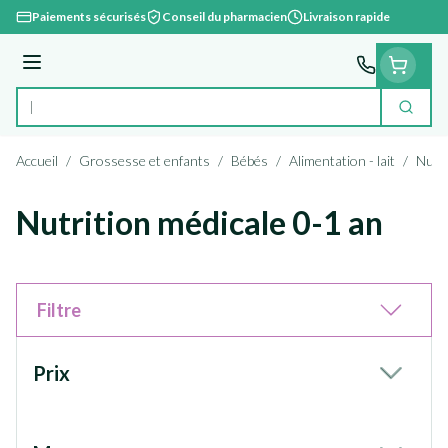
Aller au contenu
Paiements sécurisés
Conseil du pharmacien
Livraison rapide
Menu
Cherc
Rechercher
Accueil
/
Grossesse et enfants
/
Bébés
/
Alimentation - lait
/
Nutri
Nutrition médicale 0-1 an
Filtre
Passer à la liste des produits
Prix
filter