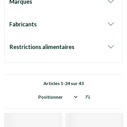
Marques
filter
Fabricants
filter
Restrictions alimentaires
filter
Articles
1
-
24
sur
43
Trier par: