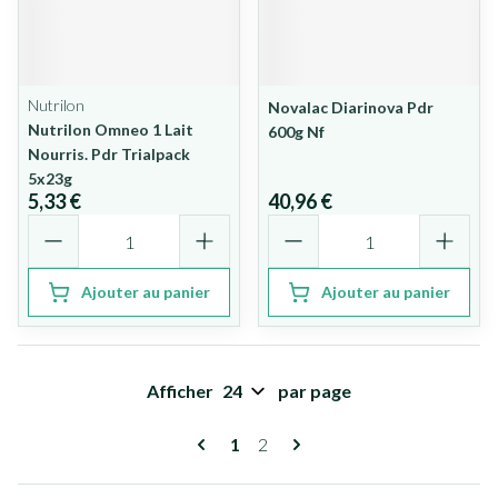
Nutrilon
Novalac Diarinova Pdr
Nutrilon Omneo 1 Lait
600g Nf
Nourris. Pdr Trialpack
5x23g
5,33 €
40,96 €
Quantité
Quantité
Ajouter au panier
Ajouter au panier
Afficher
par page
Pages
Vous lisez actuellement la page
Page
1
2