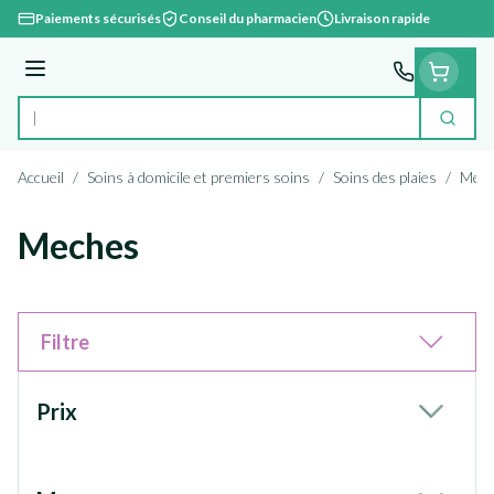
Aller au contenu
Paiements sécurisés
Conseil du pharmacien
Livraison rapide
Menu
Cherc
Rechercher
Accueil
/
Soins à domicile et premiers soins
/
Soins des plaies
/
Mec
Meches
Filtre
Passer à la liste des produits
Prix
filter