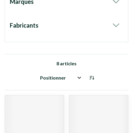
Marques
filter
Fabricants
filter
8
articles
Trier par: