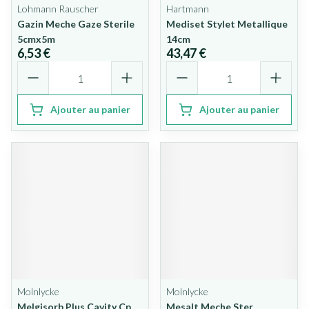
Lohmann Rauscher
Hartmann
Gazin Meche Gaze Sterile
Mediset Stylet Metallique
5cmx5m
14cm
6,53 €
43,47 €
Quantité
Quantité
Ajouter au panier
Ajouter au panier
Molnlycke
Molnlycke
Melgisorb Plus Cavity Cp
Mesalt Meche Ster