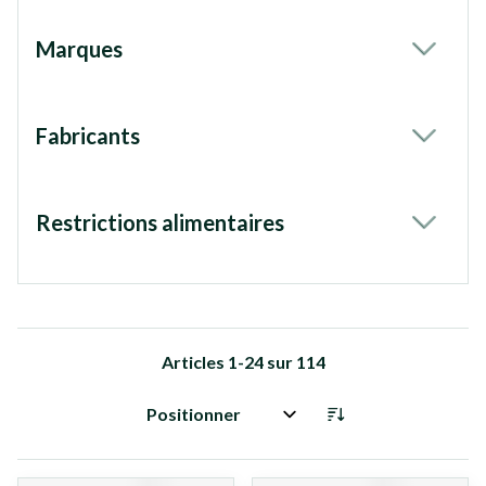
Marques
filter
Fabricants
filter
Restrictions alimentaires
filter
Articles
1
-
24
sur
114
Trier par: