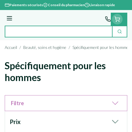
Aller au contenu
Paiements sécurisés
Conseil du pharmacien
Livraison rapide
Menu
Cherc
Rechercher
Accueil
/
Beauté, soins et hygiène
/
Spécifiquement pour les hommes
Spécifiquement pour les
hommes
Filtre
Passer à la liste des produits
Prix
filter