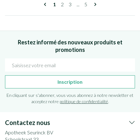
Pages
Vous lisez actuellement la page
Page
Page
Page
1
2
3
...
5
Restez informé des nouveaux produits et
promotions
Adresse mail
Inscription
En cliquant sur s'abonner, vous vous abonnez à notre newsletter et
acceptez notre
politique de confidentialité
.
Contactez nous
Apotheek Seurinck BV
Schoolstraat 33