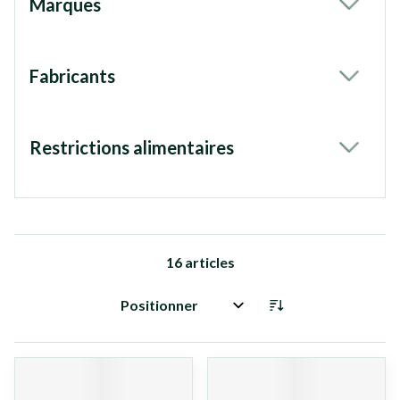
Marques
filter
Fabricants
filter
Restrictions alimentaires
filter
16
articles
Trier par: