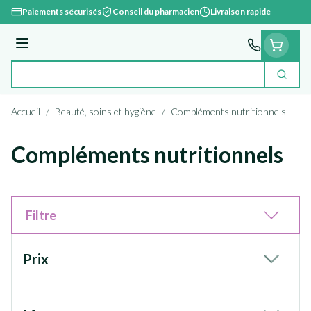
Aller au contenu
Paiements sécurisés
Conseil du pharmacien
Livraison rapide
Menu
Cherc
Rechercher
Accueil
/
Beauté, soins et hygiène
/
Compléments nutritionnels
Compléments nutritionnels
Filtre
Passer à la liste des produits
Prix
filter