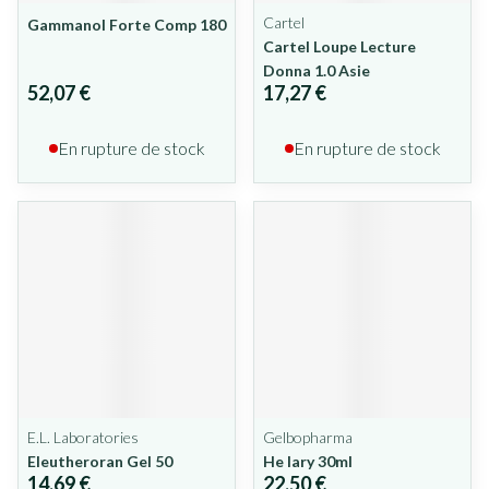
Cartel
Gammanol Forte Comp 180
Cartel Loupe Lecture
Donna 1.0 Asie
52,07 €
17,27 €
En rupture de stock
En rupture de stock
E.L. Laboratories
Gelbopharma
Eleutheroran Gel 50
He Iary 30ml
14,69 €
22,50 €