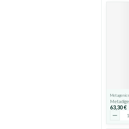
Metagenic
Metadige
63,30 €
Quantit