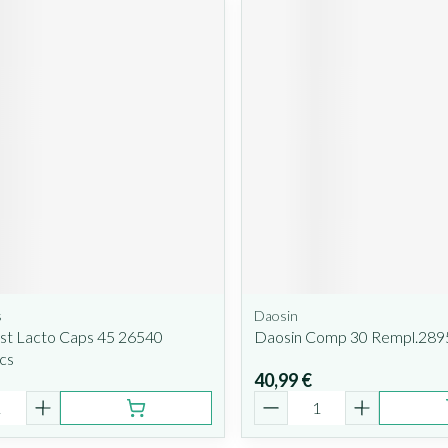
s
Daosin
st Lacto Caps 45 26540
Daosin Comp 30 Rempl.28
cs
40,99 €
é
Quantité