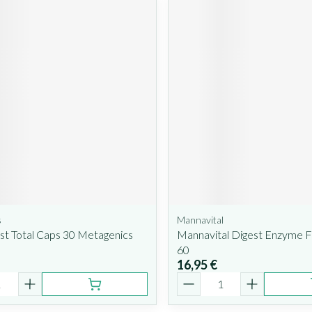
s
Mannavital
st Total Caps 30 Metagenics
Mannavital Digest Enzyme F
60
16,95 €
é
Quantité