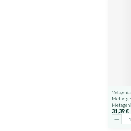
Metagenic
Metadige
Metageni
31,39 €
Quantit