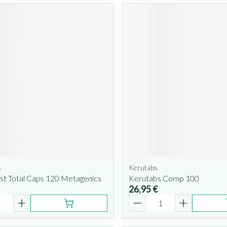
s
Kerutabs
st Total Caps 120 Metagenics
Kerutabs Comp 100
26,95 €
é
Quantité