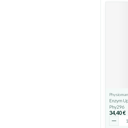
Physioman
Enzym Up
Phy296
34,40 €
Quantit