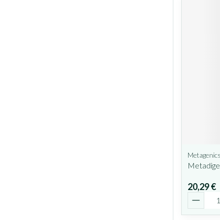
Metagenic
Metadige
20,29 €
Quantit