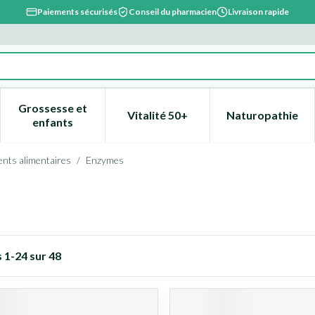
Paiements sécurisés
Conseil du pharmacien
Livraison rapide
Grossesse et
Vitalité 50+
Naturopathie
catégorie Beauté, soins et hygiène
e sous-menu pour la catégorie Régime, alimentation & vitami
Afficher le sous-menu pour la catégorie Grossesse
Afficher le sous-menu pour la 
Afficher l
enfants
nts alimentaires
/
Enzymes
s
1
-
24
sur
48