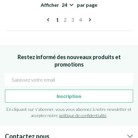
Afficher
par page
Pages
Vous lisez actuellement la page
Page
Page
Page
1
2
3
4
Restez informé des nouveaux produits et
promotions
Adresse mail
Inscription
En cliquant sur s'abonner, vous vous abonnez à notre newsletter et
acceptez notre
politique de confidentialité
.
Contactez nous