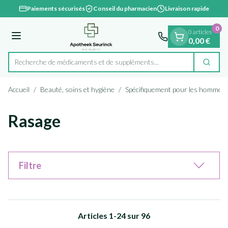
Diapositive 1 de 1
Aller au contenu
Paiements sécurisés
Conseil du pharmacien
Livraison rapide
0
0 articles
Menu
0,00 €
Recherche de médicaments et
Cherc
Rechercher
Accueil
/
Beauté, soins et hygiène
/
Spécifiquement pour les hommes
Rasage
Filtre
Articles
1
-
24
sur
96