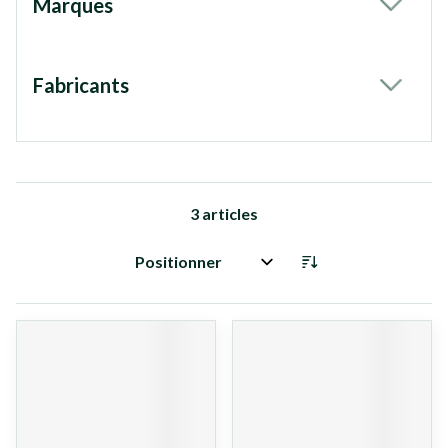
Marques
filter
Fabricants
filter
3
articles
Trier par: