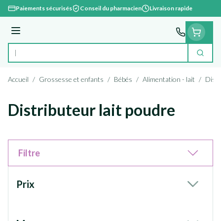
Aller au contenu
Paiements sécurisés
Conseil du pharmacien
Livraison rapide
Menu
Cherc
Rechercher
Accueil
/
Grossesse et enfants
/
Bébés
/
Alimentation - lait
/
Distr
Distributeur lait poudre
Filtre
Passer à la liste des produits
Prix
filter