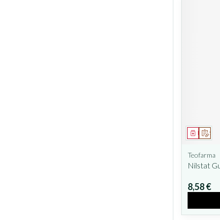
Médicam
Sur 
Teofarma
Nilstat G
8,58 €