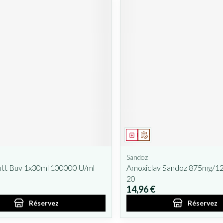
ent
prescription
Médicament
Sur prescription
Sandoz
utt Buv 1x30ml 100000 U/ml
Amoxiclav Sandoz 875mg/
20
14,96 €
Réservez
Réservez