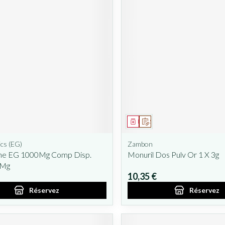
ent
prescription
Médicament
Sur prescription
cs (EG)
Zambon
line EG 1000Mg Comp Disp.
Monuril Dos Pulv Or 1 X 3g
0Mg
10,35 €
Réservez
Réservez