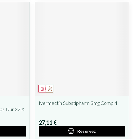
Médicament
Sur prescription
Ivermectin Substipharm 3mg Comp 4
ps Dur 32 X
27,11 €
Réservez