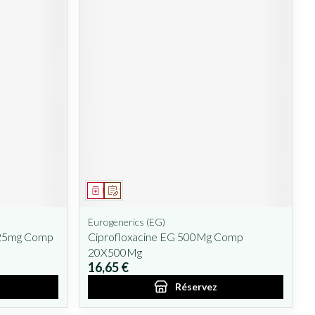
Médicament
Sur prescription
Eurogenerics (EG)
125mg Comp
Ciprofloxacine EG 500Mg Comp
20X500Mg
16,65 €
Réservez