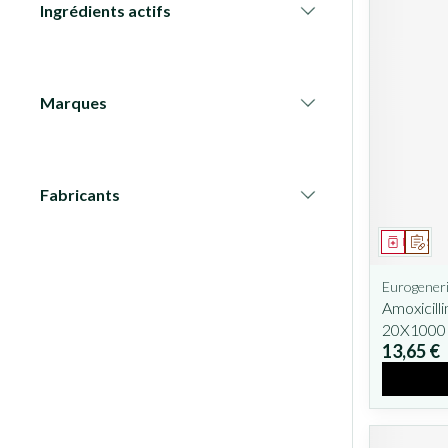
Ingrédients actifs
filter
Marques
filter
Fabricants
filter
Médicam
Sur 
Eurogeneri
Amoxicil
20X100
13,65 €