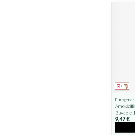
Médicam
Sur 
Eurogeneri
Amoxicil
Buvable 
9,47 €