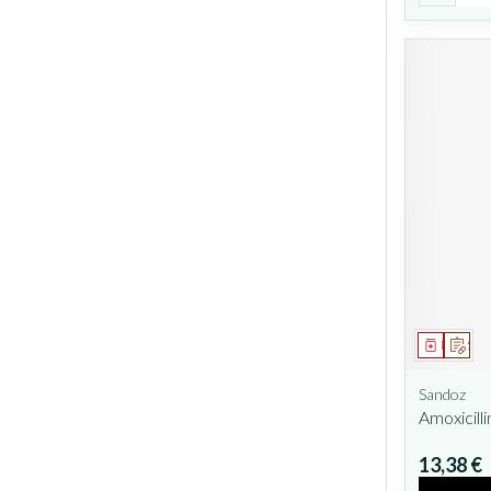
Médicam
Sur 
Sandoz
Amoxicill
13,38 €