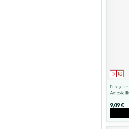
Médicam
Sur 
Eurogeneri
Amoxicill
9,09 €