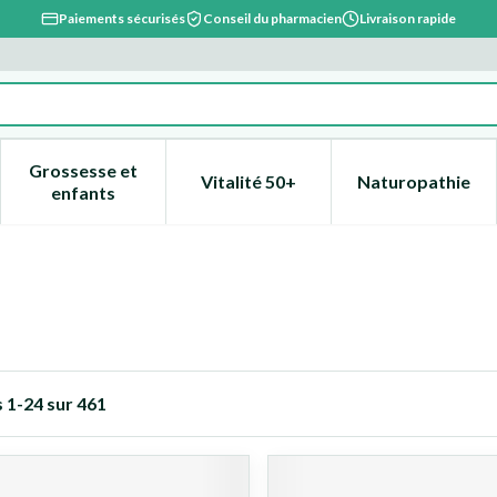
Paiements sécurisés
Conseil du pharmacien
Livraison rapide
Grossesse et
Vitalité 50+
Naturopathie
catégorie Beauté, soins et hygiène
e sous-menu pour la catégorie Régime, alimentation & vitami
Afficher le sous-menu pour la catégorie Grossesse
Afficher le sous-menu pour la 
Afficher l
enfants
s
1
-
24
sur
461