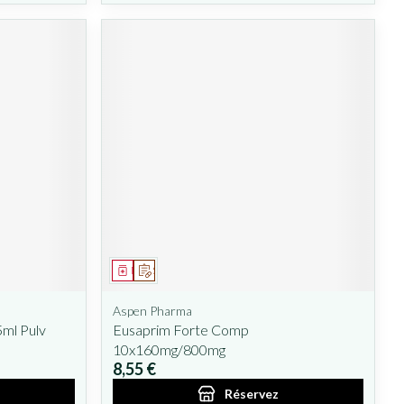
Médicament
Sur prescription
Aspen Pharma
5ml Pulv
Eusaprim Forte Comp
10x160mg/800mg
8,55 €
Réservez