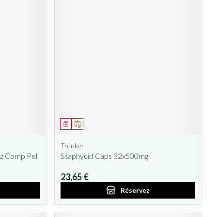
Médicament
Sur prescription
Trenker
z Comp Pell
Staphycid Caps 32x500mg
23,65 €
Réservez