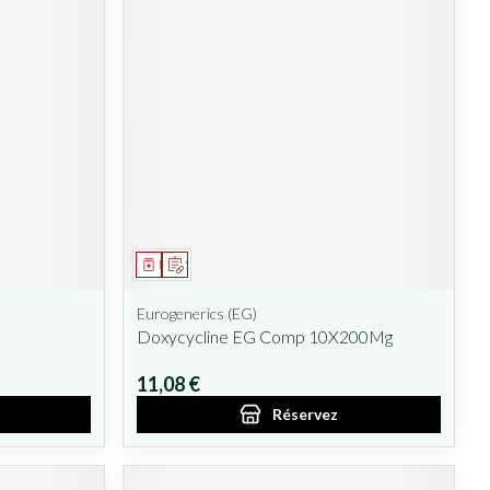
Médicament
Sur prescription
Eurogenerics (EG)
Doxycycline EG Comp 10X200Mg
11,08 €
Réservez