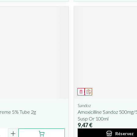
ent
Médicament
Sur prescription
Sandoz
Creme 5% Tube 2g
Amoxicilline Sandoz 500mg/
Susp Or 100ml
9,47 €
é
Réservez