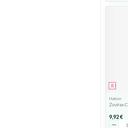
Médicam
Haleon
Zovirax 
9,92 €
Quantit