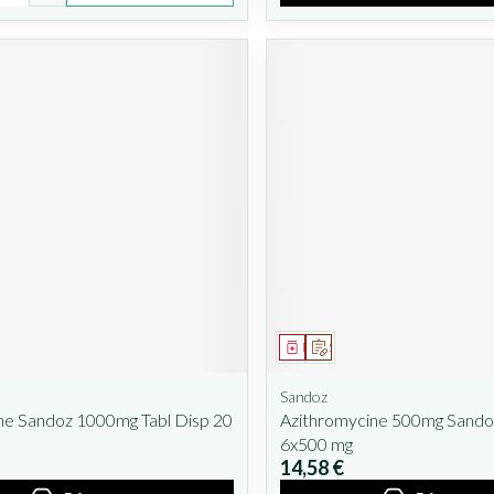
ent
prescription
Médicament
Sur prescription
Sandoz
ine Sandoz 1000mg Tabl Disp 20
Azithromycine 500mg Sando
6x500 mg
14,58 €