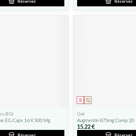
Réservez
Réservez
ent
prescription
Médicament
Sur prescription
cs (EG)
Gsk
ine EG Caps 16 X 500 Mg
Augmentin 875mg Comp 20
15,22 €
Réservez
Réservez