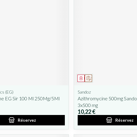
ent
prescription
Médicament
Sur prescription
cs (EG)
Sandoz
ine EG Sir 100 Ml 250Mg/5Ml
Azithromycine 500mg Sando
3x500 mg
10,22 €
Réservez
Réservez