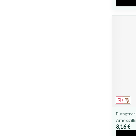
Médicam
Sur 
Eurogeneri
Amoxicill
8,16 €