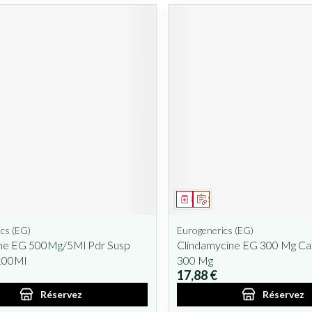
ent
prescription
Médicament
Sur prescription
cs (EG)
Eurogenerics (EG)
line EG 500Mg/5Ml Pdr Susp
Clindamycine EG 300 Mg Ca
100Ml
300 Mg
17,88 €
Réservez
Réservez