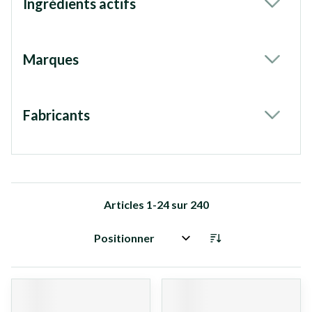
Ingrédients actifs
filter
Marques
filter
Fabricants
filter
Articles
1
-
24
sur
240
Trier par: