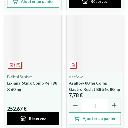
Ajouter au panier
Réservez
Médicament
Sur prescription
Médicament
Daiichi Sankyo
Asaflow
Lixiana 60mg Comp Pell 98
Asaflow 80mg Comp
X 60mg
Gastro Resist Bli 56x 80mg
7,78 €
Quantité
252,67 €
Réservez
Ajouter au panier