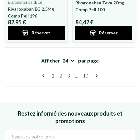
Eurogenerics (EG)
Rivaroxaban Teva 20mg
Rivaroxaban EG 2,5Mg
Comp Pell 100
Comp Pell 196
82,95 €
84,42 €
Réservez
Réservez
Afficher
par page
Pages
Vous lisez actuellement la page
Page
Page
Page
1
2
3
...
10
Restez informé des nouveaux produits et
promotions
Adresse mail