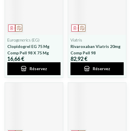
Médicament
Sur prescription
Médicament
Sur prescription
Eurogenerics (EG)
Viatris
Clopidogrel EG 75 Mg
Rivaroxaban Viatris 20mg
Comp Pell 98 X 75 Mg
Comp Pell 98
16,66 €
82,92 €
Réservez
Réservez