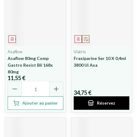
Médicament
Médicament
Sur prescription
Asaflow
Viatris
Asaflow 80mg Comp
Fraxiparine Ser 10 X 0,4ml
Gastro Resist Bli 168x
3800 Ui Axa
80mg
11,55 €
Quantité
34,75 €
Ajouter au panier
Réservez