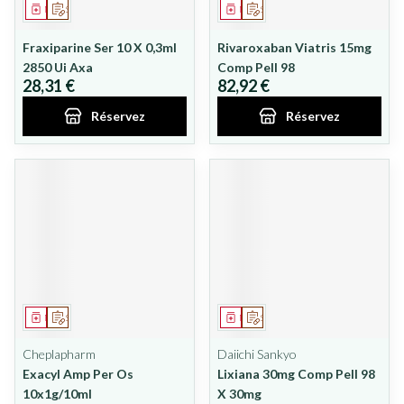
Médicament
Sur prescription
Médicament
Sur prescription
Fraxiparine Ser 10 X 0,3ml
Rivaroxaban Viatris 15mg
2850 Ui Axa
Comp Pell 98
28,31 €
82,92 €
Réservez
Réservez
Médicament
Sur prescription
Médicament
Sur prescription
Cheplapharm
Daiichi Sankyo
Exacyl Amp Per Os
Lixiana 30mg Comp Pell 98
10x1g/10ml
X 30mg