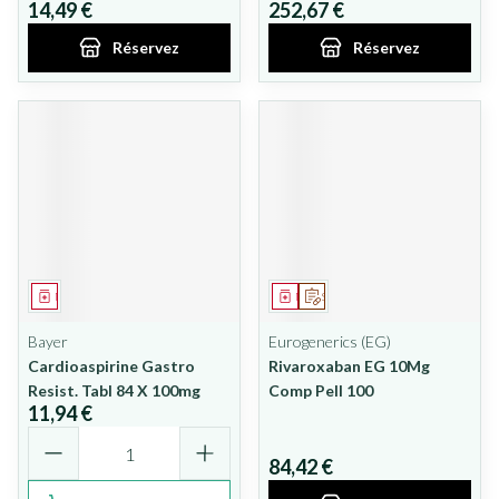
14,49 €
252,67 €
Réservez
Réservez
Médicament
Médicament
Sur prescription
Bayer
Eurogenerics (EG)
Cardioaspirine Gastro
Rivaroxaban EG 10Mg
Resist. Tabl 84 X 100mg
Comp Pell 100
11,94 €
Quantité
84,42 €