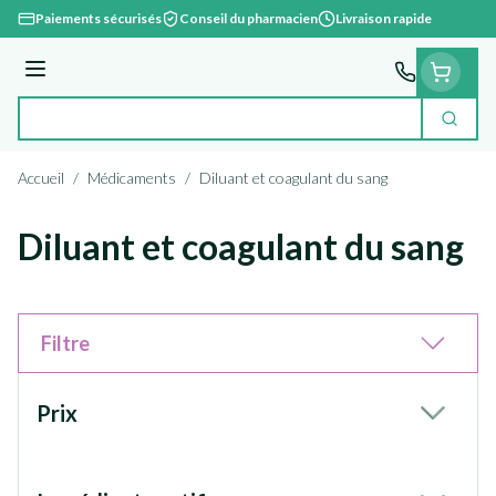
Aller au contenu
Paiements sécurisés
Conseil du pharmacien
Livraison rapide
Menu
Cherc
Rechercher
Accueil
/
Médicaments
/
Diluant et coagulant du sang
Diluant et coagulant du sang
Filtre
Passer à la liste des produits
Prix
filter