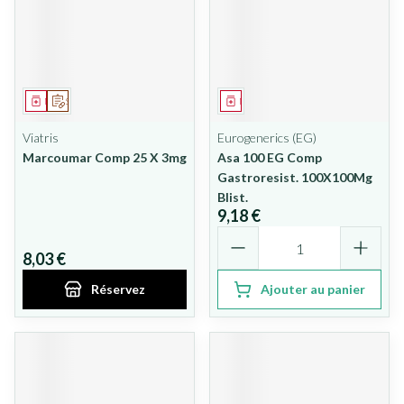
Médicament
Sur prescription
Médicament
Viatris
Eurogenerics (EG)
Marcoumar Comp 25 X 3mg
Asa 100 EG Comp
Gastroresist. 100X100Mg
Blist.
9,18 €
Quantité
8,03 €
Réservez
Ajouter au panier