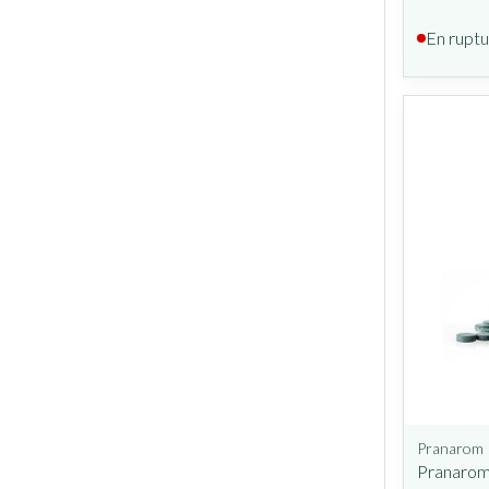
En ruptu
Pranarom
Pranarom