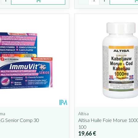
rma
Altisa
4G Senior Comp 30
Altisa Huile Foie Morue 10
100
19,66 €