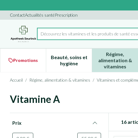
Aller au contenu
Diapositive 1 de 1
Contact
Actualités santé
Prescription
Découvrez les vitamines et les produits de santé ess
Rechercher
Régime,
Beauté, soins et
alimentation &
Promotions
Afficher le sous-menu pour la 
Afficher l
hygiène
vitamines
Accueil
/
Régime, alimentation & vitamines
/
Vitamines et compléme
Vitamine A
Passer à la liste des produits
16
artic
Prix
filter