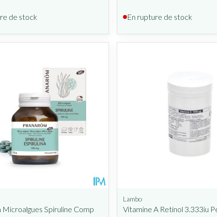
re de stock
En rupture de stock
Lambo
 Microalgues Spiruline Comp
Vitamine A Retinol 3.333iu P