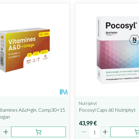
Nutriphyt
 Vitamines A&d+gin. Comp30+15
Pocosyl Caps 60 Nutriphyt
ogan
43,99 €
é
Quantité