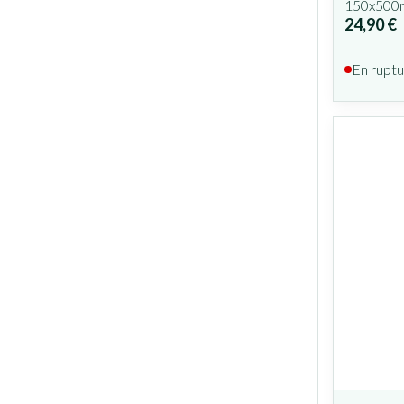
150x500
24,90 €
En ruptu