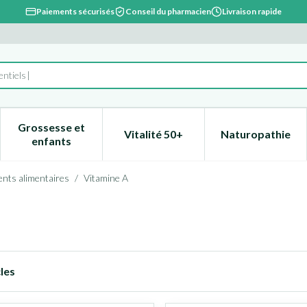
Paiements sécurisés
Conseil du pharmacien
Livraison rapide
entiels
Grossesse et
Vitalité 50+
Naturopathie
catégorie Beauté, soins et hygiène
e sous-menu pour la catégorie Régime, alimentation & vitami
Afficher le sous-menu pour la catégorie Grossesse
Afficher le sous-menu pour la 
Afficher l
enfants
nts alimentaires
/
Vitamine A
les