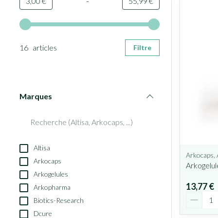
-
Valeur minimale
Valeur maximale
3,00 €
55,99 €
Utilisez les touches fléchées gauche et droite pour ajuster le
16 articles
Filtre
Marques
filter
Altisa
Arkocaps, 
Arkocaps
Arkogelul
Arkogelules
13,77 €
Arkopharma
Quantit
Biotics-Research
Dcure