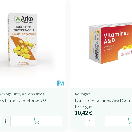
s valeurs minimales et maximales du prix.
Arkogelules, Arkopharma
Revogan
es Huile Foie Morue 60
Nutritic Vitamines A&d Com
Revogan
10,42 €
é
Quantité