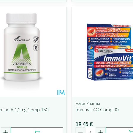
Forté Pharma
tamine A 1,2mg Comp 150
Immuvit 4G Comp 30
19,45 €
é
Quantité