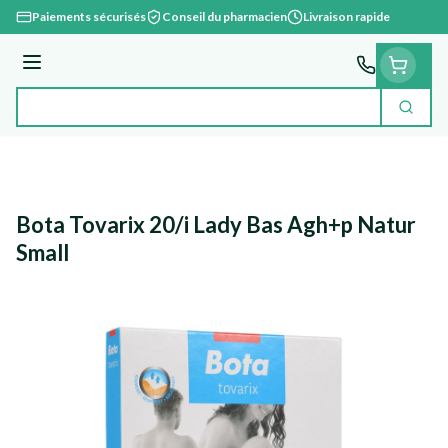
Aller au contenu
Paiements sécurisés
Conseil du pharmacien
Livraison rapide
Menu
Cherc
Rechercher
Bota Tovarix 20/i Lady Bas Agh+p Natur
Small