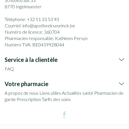
Schoolstraat 33
8770
Ingelmunster
Téléphone:
+32 51 33 53 93
Courriel:
info@
apotheekseurinck.be
Numéro de licence:
360704
Pharmacien responsable:
Kathleen Persyn
Numéro TVA:
BE0419928044
Service à la clientèle
FAQ
Votre pharmacie
A propos de nous
Liens utiles
Actualités santé
Pharmacien de
garde
Prescription
Tarifs des soins