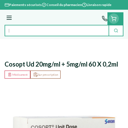
Aller au contenu
Paiements sécurisés
Conseil du pharmacien
Livraison rapide
Menu
Cherc
Rechercher
Cosopt Ud 20mg/ml + 5mg/ml 60 X 0,2ml
Médicament
Sur prescription