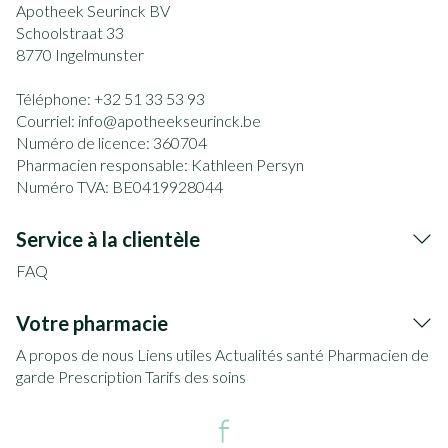
Apotheek Seurinck BV
Schoolstraat 33
8770
Ingelmunster
Téléphone:
+32 51 33 53 93
Courriel:
info@
apotheekseurinck.be
Numéro de licence:
360704
Pharmacien responsable:
Kathleen Persyn
Numéro TVA:
BE0419928044
Service à la clientèle
FAQ
Votre pharmacie
A propos de nous
Liens utiles
Actualités santé
Pharmacien de
garde
Prescription
Tarifs des soins