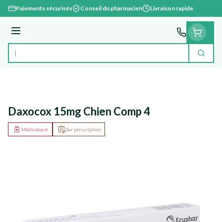
Aller au contenu
Paiements sécurisés
Conseil du pharmacien
Livraison rapide
Menu
Cherc
Rechercher
Daxocox 15mg Chien Comp 4
Médicament
Sur prescription