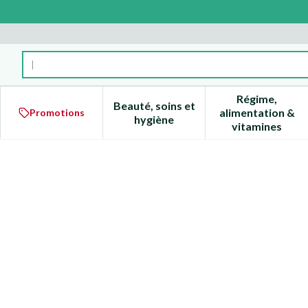
Aller au contenu
Rechercher
Régime,
Beauté, soins et
alimentation &
Promotions
Afficher le sous-menu pour la 
Afficher l
hygiène
vitamines
Enoxaparine Becat 12000iu 