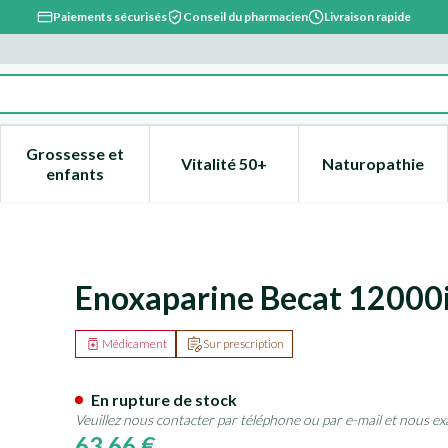
Paiements sécurisés
Conseil du pharmacien
Livraison rapide
Grossesse et
Vitalité 50+
Naturopathie
catégorie Beauté, soins et hygiène
e sous-menu pour la catégorie Régime, alimentation & vitami
Afficher le sous-menu pour la catégorie Grossesse
Afficher le sous-menu pour la 
Afficher l
enfants
150mg/ml Ser Preremp. 10
Enoxaparine Becat 12000
Médicament
Sur prescription
En rupture de stock
Veuillez nous contacter par téléphone ou par e-mail et nous ex
63,66 €