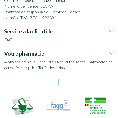
Courriel:
info@
apotheekseurinck.be
Numéro de licence:
360704
Pharmacien responsable:
Kathleen Persyn
Numéro TVA:
BE0419928044
Service à la clientèle
FAQ
Votre pharmacie
A propos de nous
Liens utiles
Actualités santé
Pharmacien de
garde
Prescription
Tarifs des soins