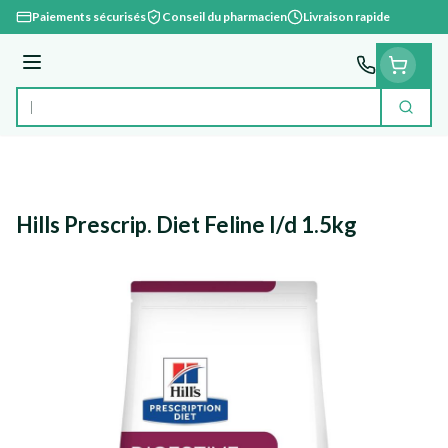
Aller au contenu
Paiements sécurisés
Conseil du pharmacien
Livraison rapide
Menu
Cherc
Rechercher
Hills Prescrip. Diet Feline I/d 1.5kg